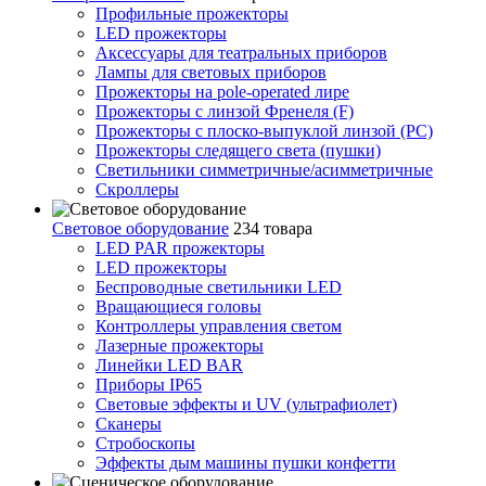
Профильные прожекторы
LED прожекторы
Аксессуары для театральных приборов
Лампы для световых приборов
Прожекторы на pole-operated лире
Прожекторы с линзой Френеля (F)
Прожекторы с плоско-выпуклой линзой (PC)
Прожекторы следящего света (пушки)
Светильники симметричные/асимметричные
Скроллеры
Световое оборудование
234 товара
LED PAR прожекторы
LED прожекторы
Беспроводные светильники LED
Вращающиеся головы
Контроллеры управления светом
Лазерные прожекторы
Линейки LED BAR
Приборы IP65
Световые эффекты и UV (ультрафиолет)
Сканеры
Стробоскопы
Эффекты дым машины пушки конфетти