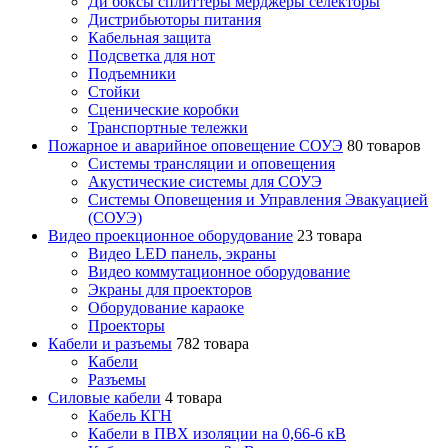
Ди боксы сплиттеры мерджеры селекторы
Дистрибьюторы питания
Кабельная защита
Подсветка для нот
Подъемники
Стойки
Сценические коробки
Транспортные тележки
Пожарное и аварийное оповещение СОУЭ
80 товаров
Cистемы трансляции и оповещения
Акустические системы для СОУЭ
Системы Оповещения и Управления Эвакуацией
(СОУЭ)
Видео проекционное оборудование
23 товара
Видео LED панель, экраны
Видео коммутационное оборудование
Экраны для проекторов
Оборудование караоке
Проекторы
Кабели и разъемы
782 товара
Кабели
Разъемы
Силовые кабели
4 товара
Кабель КГН
Кабели в ПВХ изоляции на 0,66-6 кВ