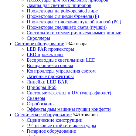
Лампы для световых приборов
Прожекторы на pole-operated лире
Прожекторы с линзой Френеля (F)
Прожекторы с плоско-выпуклой линзой (PC)
Прожекторы следящего света (пушки)
Светильники симметричные/асимметричные
Скроллеры
Световое оборудование
234 товара
LED PAR прожекторы
LED прожекторы
Беспроводные светильники LED
Вращающиеся головы
Контроллеры управления светом
Лазерные прожекторы
Линейки LED BAR
Приборы IP65
Световые эффекты и UV (ультрафиолет)
Сканеры
Стробоскопы
Эффекты дым машины пушки конфетти
Сценическое оборудование
545 товаров
Сценические конструкции
19" рэковые стойки и аксесcуары
Гитарное оборудование