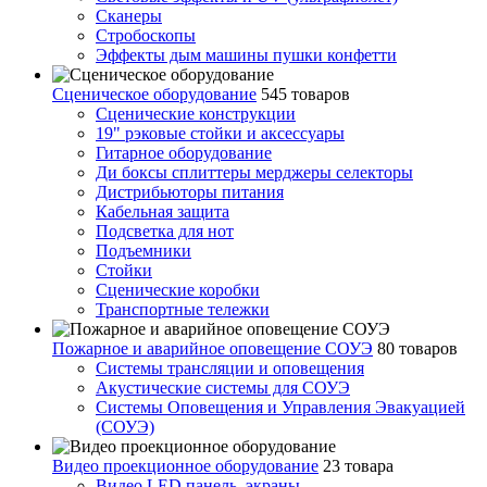
Сканеры
Стробоскопы
Эффекты дым машины пушки конфетти
Сценическое оборудование
545 товаров
Сценические конструкции
19" рэковые стойки и аксесcуары
Гитарное оборудование
Ди боксы сплиттеры мерджеры селекторы
Дистрибьюторы питания
Кабельная защита
Подсветка для нот
Подъемники
Стойки
Сценические коробки
Транспортные тележки
Пожарное и аварийное оповещение СОУЭ
80 товаров
Cистемы трансляции и оповещения
Акустические системы для СОУЭ
Системы Оповещения и Управления Эвакуацией
(СОУЭ)
Видео проекционное оборудование
23 товара
Видео LED панель, экраны