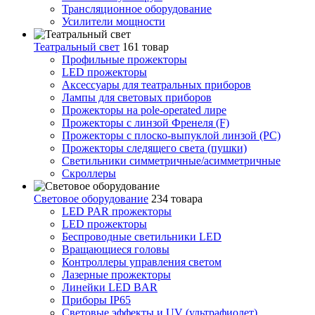
Трансляционное оборудование
Усилители мощности
Театральный свет
161 товар
Профильные прожекторы
LED прожекторы
Аксессуары для театральных приборов
Лампы для световых приборов
Прожекторы на pole-operated лире
Прожекторы с линзой Френеля (F)
Прожекторы с плоско-выпуклой линзой (PC)
Прожекторы следящего света (пушки)
Светильники симметричные/асимметричные
Скроллеры
Световое оборудование
234 товара
LED PAR прожекторы
LED прожекторы
Беспроводные светильники LED
Вращающиеся головы
Контроллеры управления светом
Лазерные прожекторы
Линейки LED BAR
Приборы IP65
Световые эффекты и UV (ультрафиолет)