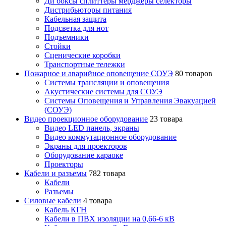
Ди боксы сплиттеры мерджеры селекторы
Дистрибьюторы питания
Кабельная защита
Подсветка для нот
Подъемники
Стойки
Сценические коробки
Транспортные тележки
Пожарное и аварийное оповещение СОУЭ
80 товаров
Cистемы трансляции и оповещения
Акустические системы для СОУЭ
Системы Оповещения и Управления Эвакуацией
(СОУЭ)
Видео проекционное оборудование
23 товара
Видео LED панель, экраны
Видео коммутационное оборудование
Экраны для проекторов
Оборудование караоке
Проекторы
Кабели и разъемы
782 товара
Кабели
Разъемы
Силовые кабели
4 товара
Кабель КГН
Кабели в ПВХ изоляции на 0,66-6 кВ