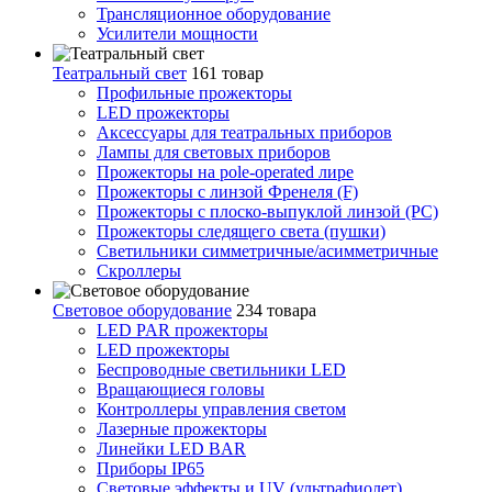
Трансляционное оборудование
Усилители мощности
Театральный свет
161 товар
Профильные прожекторы
LED прожекторы
Аксессуары для театральных приборов
Лампы для световых приборов
Прожекторы на pole-operated лире
Прожекторы с линзой Френеля (F)
Прожекторы с плоско-выпуклой линзой (PC)
Прожекторы следящего света (пушки)
Светильники симметричные/асимметричные
Скроллеры
Световое оборудование
234 товара
LED PAR прожекторы
LED прожекторы
Беспроводные светильники LED
Вращающиеся головы
Контроллеры управления светом
Лазерные прожекторы
Линейки LED BAR
Приборы IP65
Световые эффекты и UV (ультрафиолет)