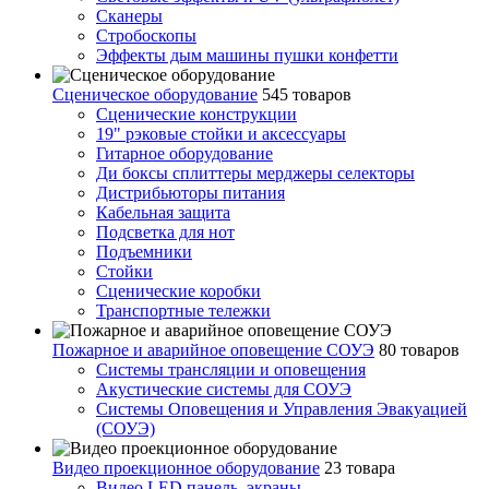
Сканеры
Стробоскопы
Эффекты дым машины пушки конфетти
Сценическое оборудование
545 товаров
Сценические конструкции
19" рэковые стойки и аксесcуары
Гитарное оборудование
Ди боксы сплиттеры мерджеры селекторы
Дистрибьюторы питания
Кабельная защита
Подсветка для нот
Подъемники
Стойки
Сценические коробки
Транспортные тележки
Пожарное и аварийное оповещение СОУЭ
80 товаров
Cистемы трансляции и оповещения
Акустические системы для СОУЭ
Системы Оповещения и Управления Эвакуацией
(СОУЭ)
Видео проекционное оборудование
23 товара
Видео LED панель, экраны