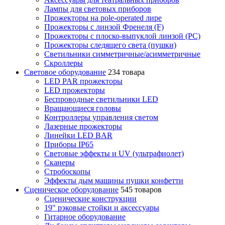
Лампы для световых приборов
Прожекторы на pole-operated лире
Прожекторы с линзой Френеля (F)
Прожекторы с плоско-выпуклой линзой (PC)
Прожекторы следящего света (пушки)
Светильники симметричные/асимметричные
Скроллеры
Световое оборудование
234 товара
LED PAR прожекторы
LED прожекторы
Беспроводные светильники LED
Вращающиеся головы
Контроллеры управления светом
Лазерные прожекторы
Линейки LED BAR
Приборы IP65
Световые эффекты и UV (ультрафиолет)
Сканеры
Стробоскопы
Эффекты дым машины пушки конфетти
Сценическое оборудование
545 товаров
Сценические конструкции
19" рэковые стойки и аксесcуары
Гитарное оборудование