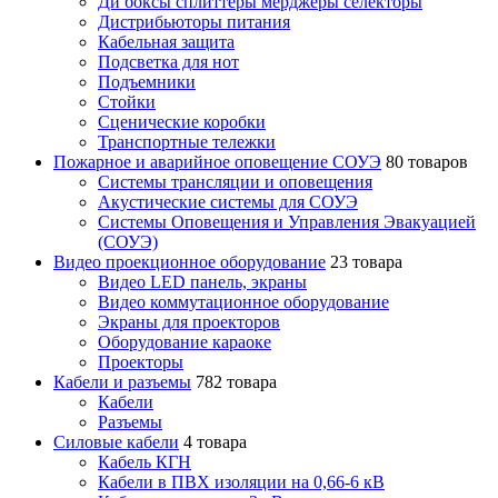
Ди боксы сплиттеры мерджеры селекторы
Дистрибьюторы питания
Кабельная защита
Подсветка для нот
Подъемники
Стойки
Сценические коробки
Транспортные тележки
Пожарное и аварийное оповещение СОУЭ
80 товаров
Cистемы трансляции и оповещения
Акустические системы для СОУЭ
Системы Оповещения и Управления Эвакуацией
(СОУЭ)
Видео проекционное оборудование
23 товара
Видео LED панель, экраны
Видео коммутационное оборудование
Экраны для проекторов
Оборудование караоке
Проекторы
Кабели и разъемы
782 товара
Кабели
Разъемы
Силовые кабели
4 товара
Кабель КГН
Кабели в ПВХ изоляции на 0,66-6 кВ