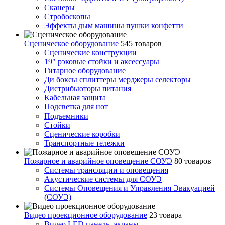
Сканеры
Стробоскопы
Эффекты дым машины пушки конфетти
Сценическое оборудование
545 товаров
Сценические конструкции
19" рэковые стойки и аксесcуары
Гитарное оборудование
Ди боксы сплиттеры мерджеры селекторы
Дистрибьюторы питания
Кабельная защита
Подсветка для нот
Подъемники
Стойки
Сценические коробки
Транспортные тележки
Пожарное и аварийное оповещение СОУЭ
80 товаров
Cистемы трансляции и оповещения
Акустические системы для СОУЭ
Системы Оповещения и Управления Эвакуацией
(СОУЭ)
Видео проекционное оборудование
23 товара
Видео LED панель, экраны