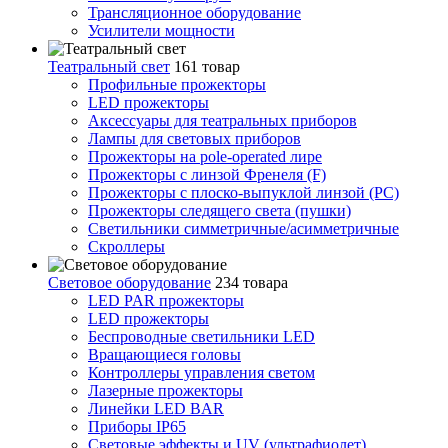
Трансляционное оборудование
Усилители мощности
Театральный свет
161 товар
Профильные прожекторы
LED прожекторы
Аксессуары для театральных приборов
Лампы для световых приборов
Прожекторы на pole-operated лире
Прожекторы с линзой Френеля (F)
Прожекторы с плоско-выпуклой линзой (PC)
Прожекторы следящего света (пушки)
Светильники симметричные/асимметричные
Скроллеры
Световое оборудование
234 товара
LED PAR прожекторы
LED прожекторы
Беспроводные светильники LED
Вращающиеся головы
Контроллеры управления светом
Лазерные прожекторы
Линейки LED BAR
Приборы IP65
Световые эффекты и UV (ультрафиолет)