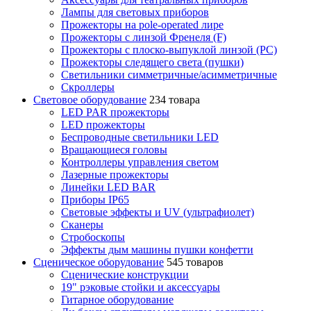
Лампы для световых приборов
Прожекторы на pole-operated лире
Прожекторы с линзой Френеля (F)
Прожекторы с плоско-выпуклой линзой (PC)
Прожекторы следящего света (пушки)
Светильники симметричные/асимметричные
Скроллеры
Световое оборудование
234 товара
LED PAR прожекторы
LED прожекторы
Беспроводные светильники LED
Вращающиеся головы
Контроллеры управления светом
Лазерные прожекторы
Линейки LED BAR
Приборы IP65
Световые эффекты и UV (ультрафиолет)
Сканеры
Стробоскопы
Эффекты дым машины пушки конфетти
Сценическое оборудование
545 товаров
Сценические конструкции
19" рэковые стойки и аксесcуары
Гитарное оборудование