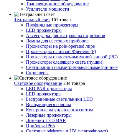
Трансляционное оборудование
Усилители мощности
Театральный свет
161 товар
Профильные прожекторы
LED прожекторы
Аксессуары для театральных приборов
Лампы для световых приборов
Прожекторы на pole-operated лире
Прожекторы с линзой Френеля (F)
Прожекторы с плоско-выпуклой линзой (PC)
Прожекторы следящего света (пушки)
Светильники симметричные/асимметричные
Скроллеры
Световое оборудование
234 товара
LED PAR прожекторы
LED прожекторы
Беспроводные светильники LED
Вращающиеся головы
Контроллеры управления светом
Лазерные прожекторы
Линейки LED BAR
Приборы IP65
Световые эффекты и UV (ультрафиолет)