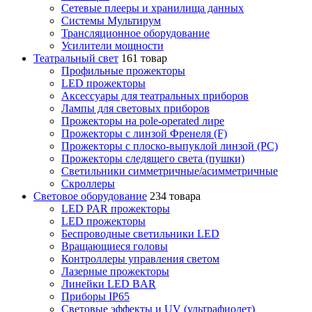
Сетевые плееры и хранилища данных
Системы Мультирум
Трансляционное оборудование
Усилители мощности
Театральный свет
161 товар
Профильные прожекторы
LED прожекторы
Аксессуары для театральных приборов
Лампы для световых приборов
Прожекторы на pole-operated лире
Прожекторы с линзой Френеля (F)
Прожекторы с плоско-выпуклой линзой (PC)
Прожекторы следящего света (пушки)
Светильники симметричные/асимметричные
Скроллеры
Световое оборудование
234 товара
LED PAR прожекторы
LED прожекторы
Беспроводные светильники LED
Вращающиеся головы
Контроллеры управления светом
Лазерные прожекторы
Линейки LED BAR
Приборы IP65
Световые эффекты и UV (ультрафиолет)