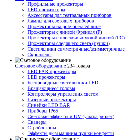
Профильные прожекторы
LED прожекторы
Аксессуары для театральных приборов
Лампы для световых приборов
Прожекторы на pole-operated лире
Прожекторы с линзой Френеля (F)
Прожекторы с плоско-выпуклой линзой (PC)
Прожекторы следящего света (пушки)
Светильники симметричные/асимметричные
Скроллеры
Световое оборудование
234 товара
LED PAR прожекторы
LED прожекторы
Беспроводные светильники LED
Вращающиеся головы
Контроллеры управления светом
Лазерные прожекторы
Линейки LED BAR
Приборы IP65
Световые эффекты и UV (ультрафиолет)
Сканеры
Стробоскопы
Эффекты дым машины пушки конфетти