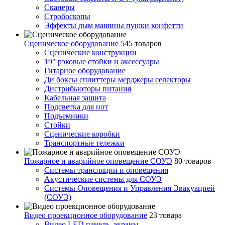
Сканеры
Стробоскопы
Эффекты дым машины пушки конфетти
Сценическое оборудование
545 товаров
Сценические конструкции
19" рэковые стойки и аксесcуары
Гитарное оборудование
Ди боксы сплиттеры мерджеры селекторы
Дистрибьюторы питания
Кабельная защита
Подсветка для нот
Подъемники
Стойки
Сценические коробки
Транспортные тележки
Пожарное и аварийное оповещение СОУЭ
80 товаров
Cистемы трансляции и оповещения
Акустические системы для СОУЭ
Системы Оповещения и Управления Эвакуацией
(СОУЭ)
Видео проекционное оборудование
23 товара
Видео LED панель, экраны