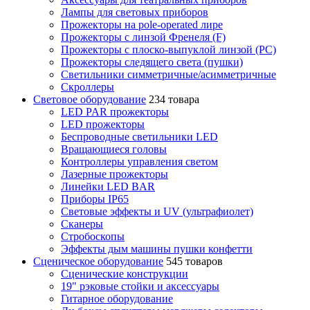
Лампы для световых приборов
Прожекторы на pole-operated лире
Прожекторы с линзой Френеля (F)
Прожекторы с плоско-выпуклой линзой (PC)
Прожекторы следящего света (пушки)
Светильники симметричные/асимметричные
Скроллеры
Световое оборудование
234 товара
LED PAR прожекторы
LED прожекторы
Беспроводные светильники LED
Вращающиеся головы
Контроллеры управления светом
Лазерные прожекторы
Линейки LED BAR
Приборы IP65
Световые эффекты и UV (ультрафиолет)
Сканеры
Стробоскопы
Эффекты дым машины пушки конфетти
Сценическое оборудование
545 товаров
Сценические конструкции
19" рэковые стойки и аксесcуары
Гитарное оборудование