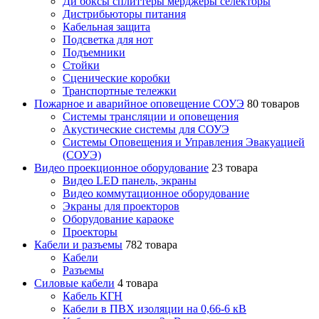
Ди боксы сплиттеры мерджеры селекторы
Дистрибьюторы питания
Кабельная защита
Подсветка для нот
Подъемники
Стойки
Сценические коробки
Транспортные тележки
Пожарное и аварийное оповещение СОУЭ
80 товаров
Cистемы трансляции и оповещения
Акустические системы для СОУЭ
Системы Оповещения и Управления Эвакуацией
(СОУЭ)
Видео проекционное оборудование
23 товара
Видео LED панель, экраны
Видео коммутационное оборудование
Экраны для проекторов
Оборудование караоке
Проекторы
Кабели и разъемы
782 товара
Кабели
Разъемы
Силовые кабели
4 товара
Кабель КГН
Кабели в ПВХ изоляции на 0,66-6 кВ