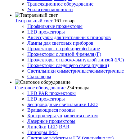
Трансляционное оборудование
Усилители мощности
Театральный свет
161 товар
Профильные прожекторы
LED прожекторы
Аксессуары для театральных приборов
Лампы для световых приборов
Прожекторы на pole-operated лире
Прожекторы с линзой Френеля (F)
Прожекторы с плоско-выпуклой линзой (PC)
Прожекторы следящего света (пушки)
Светильники симметричные/асимметричные
Скроллеры
Световое оборудование
234 товара
LED PAR прожекторы
LED прожекторы
Беспроводные светильники LED
Вращающиеся головы
Контроллеры управления светом
Лазерные прожекторы
Линейки LED BAR
Приборы IP65
Световые эффекты и UV (ультрафиолет)