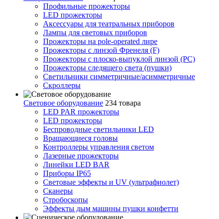
Профильные прожекторы
LED прожекторы
Аксессуары для театральных приборов
Лампы для световых приборов
Прожекторы на pole-operated лире
Прожекторы с линзой Френеля (F)
Прожекторы с плоско-выпуклой линзой (PC)
Прожекторы следящего света (пушки)
Светильники симметричные/асимметричные
Скроллеры
Световое оборудование
234 товара
LED PAR прожекторы
LED прожекторы
Беспроводные светильники LED
Вращающиеся головы
Контроллеры управления светом
Лазерные прожекторы
Линейки LED BAR
Приборы IP65
Световые эффекты и UV (ультрафиолет)
Сканеры
Стробоскопы
Эффекты дым машины пушки конфетти