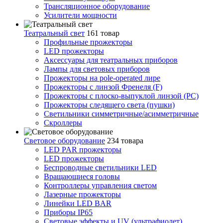
Трансляционное оборудование
Усилители мощности
Театральный свет
161 товар
Профильные прожекторы
LED прожекторы
Аксессуары для театральных приборов
Лампы для световых приборов
Прожекторы на pole-operated лире
Прожекторы с линзой Френеля (F)
Прожекторы с плоско-выпуклой линзой (PC)
Прожекторы следящего света (пушки)
Светильники симметричные/асимметричные
Скроллеры
Световое оборудование
234 товара
LED PAR прожекторы
LED прожекторы
Беспроводные светильники LED
Вращающиеся головы
Контроллеры управления светом
Лазерные прожекторы
Линейки LED BAR
Приборы IP65
Световые эффекты и UV (ультрафиолет)