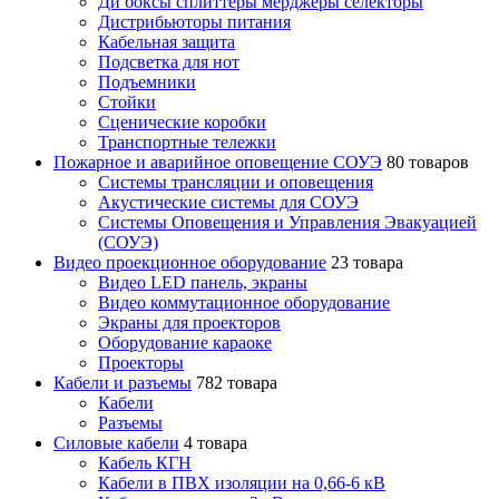
Ди боксы сплиттеры мерджеры селекторы
Дистрибьюторы питания
Кабельная защита
Подсветка для нот
Подъемники
Стойки
Сценические коробки
Транспортные тележки
Пожарное и аварийное оповещение СОУЭ
80 товаров
Cистемы трансляции и оповещения
Акустические системы для СОУЭ
Системы Оповещения и Управления Эвакуацией
(СОУЭ)
Видео проекционное оборудование
23 товара
Видео LED панель, экраны
Видео коммутационное оборудование
Экраны для проекторов
Оборудование караоке
Проекторы
Кабели и разъемы
782 товара
Кабели
Разъемы
Силовые кабели
4 товара
Кабель КГН
Кабели в ПВХ изоляции на 0,66-6 кВ