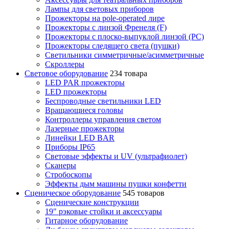
Лампы для световых приборов
Прожекторы на pole-operated лире
Прожекторы с линзой Френеля (F)
Прожекторы с плоско-выпуклой линзой (PC)
Прожекторы следящего света (пушки)
Светильники симметричные/асимметричные
Скроллеры
Световое оборудование
234 товара
LED PAR прожекторы
LED прожекторы
Беспроводные светильники LED
Вращающиеся головы
Контроллеры управления светом
Лазерные прожекторы
Линейки LED BAR
Приборы IP65
Световые эффекты и UV (ультрафиолет)
Сканеры
Стробоскопы
Эффекты дым машины пушки конфетти
Сценическое оборудование
545 товаров
Сценические конструкции
19" рэковые стойки и аксесcуары
Гитарное оборудование