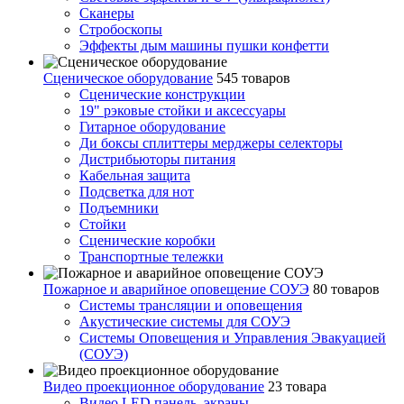
Сканеры
Стробоскопы
Эффекты дым машины пушки конфетти
Сценическое оборудование
545 товаров
Сценические конструкции
19" рэковые стойки и аксесcуары
Гитарное оборудование
Ди боксы сплиттеры мерджеры селекторы
Дистрибьюторы питания
Кабельная защита
Подсветка для нот
Подъемники
Стойки
Сценические коробки
Транспортные тележки
Пожарное и аварийное оповещение СОУЭ
80 товаров
Cистемы трансляции и оповещения
Акустические системы для СОУЭ
Системы Оповещения и Управления Эвакуацией
(СОУЭ)
Видео проекционное оборудование
23 товара
Видео LED панель, экраны