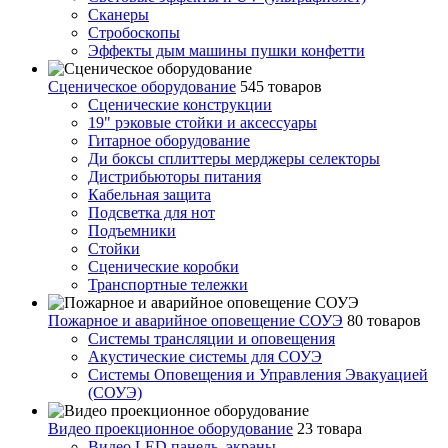
Сканеры
Стробоскопы
Эффекты дым машины пушки конфетти
Сценическое оборудование
545 товаров
Сценические конструкции
19" рэковые стойки и аксесcуары
Гитарное оборудование
Ди боксы сплиттеры мерджеры селекторы
Дистрибьюторы питания
Кабельная защита
Подсветка для нот
Подъемники
Стойки
Сценические коробки
Транспортные тележки
Пожарное и аварийное оповещение СОУЭ
80 товаров
Cистемы трансляции и оповещения
Акустические системы для СОУЭ
Системы Оповещения и Управления Эвакуацией
(СОУЭ)
Видео проекционное оборудование
23 товара
Видео LED панель, экраны