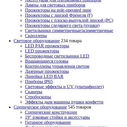
Лампы для световых приборов
Прожекторы на pole-operated лире
Прожекторы с линзой Френеля (F)
Прожекторы с плоско-выпуклой линзой (PC)
Прожекторы следящего света (пушки)
Светильники симметричные/асимметричные
Скроллеры
Световое оборудование
234 товара
LED PAR прожекторы
LED прожекторы
Беспроводные светильники LED
Вращающиеся головы
Контроллеры управления светом
Лазерные прожекторы
Линейки LED BAR
Приборы IP65
Световые эффекты и UV (ультрафиолет)
Сканеры
Стробоскопы
Эффекты дым машины пушки конфетти
Сценическое оборудование
545 товаров
Сценические конструкции
19" рэковые стойки и аксесcуары
Гитарное оборудование