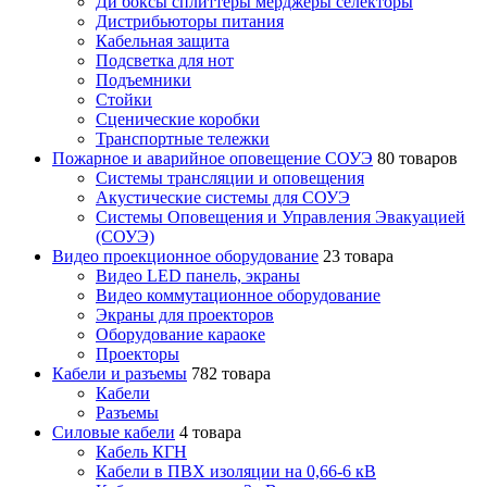
Ди боксы сплиттеры мерджеры селекторы
Дистрибьюторы питания
Кабельная защита
Подсветка для нот
Подъемники
Стойки
Сценические коробки
Транспортные тележки
Пожарное и аварийное оповещение СОУЭ
80 товаров
Cистемы трансляции и оповещения
Акустические системы для СОУЭ
Системы Оповещения и Управления Эвакуацией
(СОУЭ)
Видео проекционное оборудование
23 товара
Видео LED панель, экраны
Видео коммутационное оборудование
Экраны для проекторов
Оборудование караоке
Проекторы
Кабели и разъемы
782 товара
Кабели
Разъемы
Силовые кабели
4 товара
Кабель КГН
Кабели в ПВХ изоляции на 0,66-6 кВ