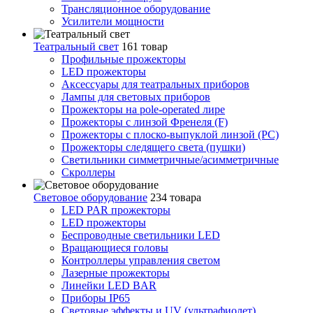
Трансляционное оборудование
Усилители мощности
Театральный свет
161 товар
Профильные прожекторы
LED прожекторы
Аксессуары для театральных приборов
Лампы для световых приборов
Прожекторы на pole-operated лире
Прожекторы с линзой Френеля (F)
Прожекторы с плоско-выпуклой линзой (PC)
Прожекторы следящего света (пушки)
Светильники симметричные/асимметричные
Скроллеры
Световое оборудование
234 товара
LED PAR прожекторы
LED прожекторы
Беспроводные светильники LED
Вращающиеся головы
Контроллеры управления светом
Лазерные прожекторы
Линейки LED BAR
Приборы IP65
Световые эффекты и UV (ультрафиолет)