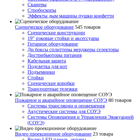
Сканеры
Стробоскопы
Эффекты дым машины пушки конфетти
Сценическое оборудование
545 товаров
Сценические конструкции
19" рэковые стойки и аксесcуары
Гитарное оборудование
Ди боксы сплиттеры мерджеры селекторы
Дистрибьюторы питания
Кабельная защита
Подсветка для нот
Подъемники
Стойки
Сценические коробки
Транспортные тележки
Пожарное и аварийное оповещение СОУЭ
80 товаров
Cистемы трансляции и оповещения
Акустические системы для СОУЭ
Системы Оповещения и Управления Эвакуацией
(СОУЭ)
Видео проекционное оборудование
23 товара
Видео LED панель, экраны