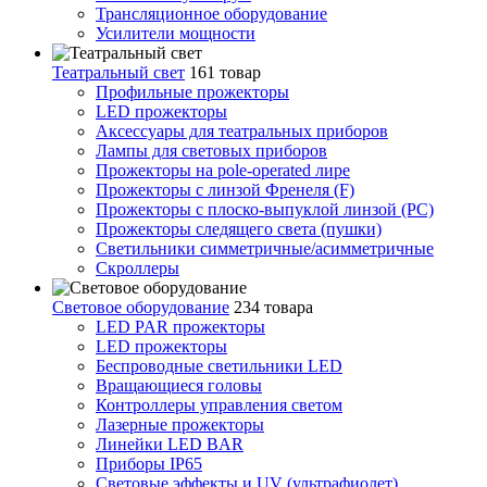
Трансляционное оборудование
Усилители мощности
Театральный свет
161 товар
Профильные прожекторы
LED прожекторы
Аксессуары для театральных приборов
Лампы для световых приборов
Прожекторы на pole-operated лире
Прожекторы с линзой Френеля (F)
Прожекторы с плоско-выпуклой линзой (PC)
Прожекторы следящего света (пушки)
Светильники симметричные/асимметричные
Скроллеры
Световое оборудование
234 товара
LED PAR прожекторы
LED прожекторы
Беспроводные светильники LED
Вращающиеся головы
Контроллеры управления светом
Лазерные прожекторы
Линейки LED BAR
Приборы IP65
Световые эффекты и UV (ультрафиолет)