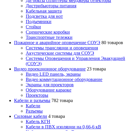
Ди боксы сплиттеры мерджеры селекторы
Дистрибьюторы питания
Кабельная защита
Подсветка для нот
Подъемники
Стойки
Сценические коробки
Транспортные тележки
Пожарное и аварийное оповещение СОУЭ
80 товаров
Cистемы трансляции и оповещения
Акустические системы для СОУЭ
Системы Оповещения и Управления Эвакуацией
(СОУЭ)
Видео проекционное оборудование
23 товара
Видео LED панель, экраны
Видео коммутационное оборудование
Экраны для проекторов
Оборудование караоке
Проекторы
Кабели и разъемы
782 товара
Кабели
Разъемы
Силовые кабели
4 товара
Кабель КГН
Кабели в ПВХ изоляции на 0,66-6 кВ