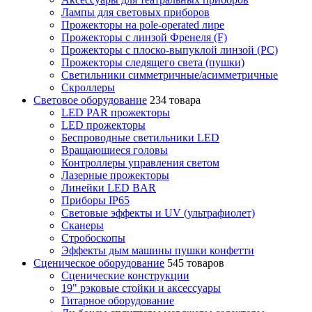
Лампы для световых приборов
Прожекторы на pole-operated лире
Прожекторы с линзой Френеля (F)
Прожекторы с плоско-выпуклой линзой (PC)
Прожекторы следящего света (пушки)
Светильники симметричные/асимметричные
Скроллеры
Световое оборудование
234 товара
LED PAR прожекторы
LED прожекторы
Беспроводные светильники LED
Вращающиеся головы
Контроллеры управления светом
Лазерные прожекторы
Линейки LED BAR
Приборы IP65
Световые эффекты и UV (ультрафиолет)
Сканеры
Стробоскопы
Эффекты дым машины пушки конфетти
Сценическое оборудование
545 товаров
Сценические конструкции
19" рэковые стойки и аксесcуары
Гитарное оборудование