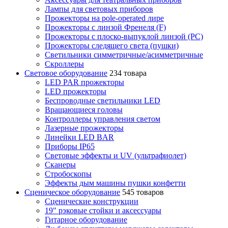
Лампы для световых приборов
Прожекторы на pole-operated лире
Прожекторы с линзой Френеля (F)
Прожекторы с плоско-выпуклой линзой (PC)
Прожекторы следящего света (пушки)
Светильники симметричные/асимметричные
Скроллеры
Световое оборудование
234 товара
LED PAR прожекторы
LED прожекторы
Беспроводные светильники LED
Вращающиеся головы
Контроллеры управления светом
Лазерные прожекторы
Линейки LED BAR
Приборы IP65
Световые эффекты и UV (ультрафиолет)
Сканеры
Стробоскопы
Эффекты дым машины пушки конфетти
Сценическое оборудование
545 товаров
Сценические конструкции
19" рэковые стойки и аксесcуары
Гитарное оборудование