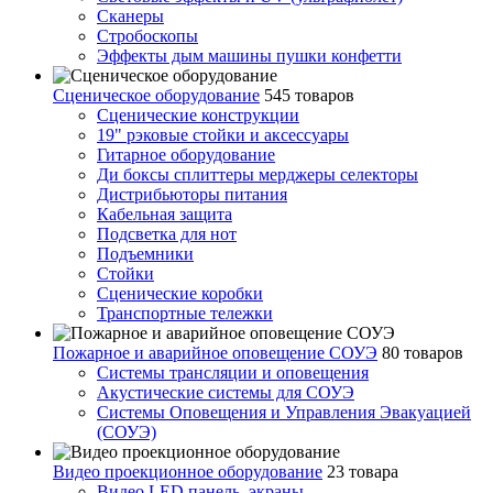
Сканеры
Стробоскопы
Эффекты дым машины пушки конфетти
Сценическое оборудование
545 товаров
Сценические конструкции
19" рэковые стойки и аксесcуары
Гитарное оборудование
Ди боксы сплиттеры мерджеры селекторы
Дистрибьюторы питания
Кабельная защита
Подсветка для нот
Подъемники
Стойки
Сценические коробки
Транспортные тележки
Пожарное и аварийное оповещение СОУЭ
80 товаров
Cистемы трансляции и оповещения
Акустические системы для СОУЭ
Системы Оповещения и Управления Эвакуацией
(СОУЭ)
Видео проекционное оборудование
23 товара
Видео LED панель, экраны