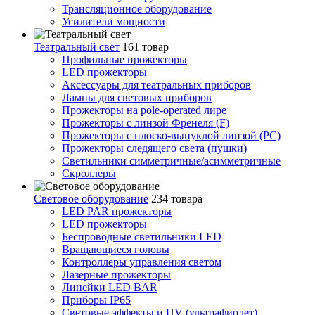
Трансляционное оборудование
Усилители мощности
Театральный свет
161 товар
Профильные прожекторы
LED прожекторы
Аксессуары для театральных приборов
Лампы для световых приборов
Прожекторы на pole-operated лире
Прожекторы с линзой Френеля (F)
Прожекторы с плоско-выпуклой линзой (PC)
Прожекторы следящего света (пушки)
Светильники симметричные/асимметричные
Скроллеры
Световое оборудование
234 товара
LED PAR прожекторы
LED прожекторы
Беспроводные светильники LED
Вращающиеся головы
Контроллеры управления светом
Лазерные прожекторы
Линейки LED BAR
Приборы IP65
Световые эффекты и UV (ультрафиолет)