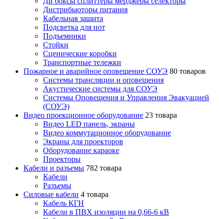
Ди боксы сплиттеры мерджеры селекторы
Дистрибьюторы питания
Кабельная защита
Подсветка для нот
Подъемники
Стойки
Сценические коробки
Транспортные тележки
Пожарное и аварийное оповещение СОУЭ
80 товаров
Cистемы трансляции и оповещения
Акустические системы для СОУЭ
Системы Оповещения и Управления Эвакуацией
(СОУЭ)
Видео проекционное оборудование
23 товара
Видео LED панель, экраны
Видео коммутационное оборудование
Экраны для проекторов
Оборудование караоке
Проекторы
Кабели и разъемы
782 товара
Кабели
Разъемы
Силовые кабели
4 товара
Кабель КГН
Кабели в ПВХ изоляции на 0,66-6 кВ