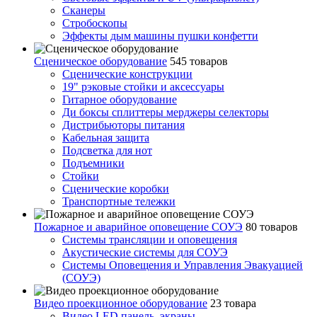
Сканеры
Стробоскопы
Эффекты дым машины пушки конфетти
Сценическое оборудование
545 товаров
Сценические конструкции
19" рэковые стойки и аксесcуары
Гитарное оборудование
Ди боксы сплиттеры мерджеры селекторы
Дистрибьюторы питания
Кабельная защита
Подсветка для нот
Подъемники
Стойки
Сценические коробки
Транспортные тележки
Пожарное и аварийное оповещение СОУЭ
80 товаров
Cистемы трансляции и оповещения
Акустические системы для СОУЭ
Системы Оповещения и Управления Эвакуацией
(СОУЭ)
Видео проекционное оборудование
23 товара
Видео LED панель, экраны