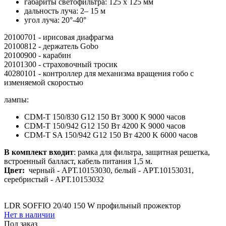
габариты светофильтра: 125 x 125 мм
дальность луча: 2– 15 м
угол луча: 20°-40°
20100701 - ирисовая диафрагма
20100812 - держатель Gobo
20100900 - карабин
20101300 - страховочный тросик
40280101 - контроллер для механизма вращения гобо с
изменяемой скоростью
лампы:
CDM-T 150/830 G12 150 Вт 3000 K 9000 часов
CDM-T 150/942 G12 150 Вт 4200 K 9000 часов
CDM-T SA 150/942 G12 150 Вт 4200 K 6000 часов
В комплект входит
: рамка для фильтра, защитная решетка,
встроенный балласт, кабель питания 1,5 м.
Цвет:
черный - АРТ.10153030, белый - АРТ.10153031,
серебристый - АРТ.10153032
LDR SOFFIO 20/40 150 W профильный прожектор
Нет в наличии
Под заказ