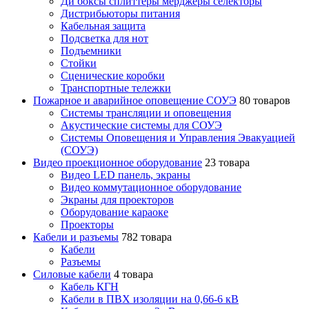
Ди боксы сплиттеры мерджеры селекторы
Дистрибьюторы питания
Кабельная защита
Подсветка для нот
Подъемники
Стойки
Сценические коробки
Транспортные тележки
Пожарное и аварийное оповещение СОУЭ
80 товаров
Cистемы трансляции и оповещения
Акустические системы для СОУЭ
Системы Оповещения и Управления Эвакуацией
(СОУЭ)
Видео проекционное оборудование
23 товара
Видео LED панель, экраны
Видео коммутационное оборудование
Экраны для проекторов
Оборудование караоке
Проекторы
Кабели и разъемы
782 товара
Кабели
Разъемы
Силовые кабели
4 товара
Кабель КГН
Кабели в ПВХ изоляции на 0,66-6 кВ