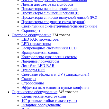
Лампы для световых приборов
Прожекторы на pole-operated лире
Прожекторы с линзой Френеля (F)
Прожекторы с плоско-выпуклой линзой (PC)
Прожекторы следящего света (пушки)
Светильники симметричные/асимметричные
Скроллеры
Световое оборудование
234 товара
LED PAR прожекторы
LED прожекторы
Беспроводные светильники LED
Вращающиеся головы
Контроллеры управления светом
Лазерные прожекторы
Линейки LED BAR
Приборы IP65
Световые эффекты и UV (ультрафиолет)
Сканеры
Стробоскопы
Эффекты дым машины пушки конфетти
Сценическое оборудование
545 товаров
Сценические конструкции
19" рэковые стойки и аксесcуары
Гитарное оборудование