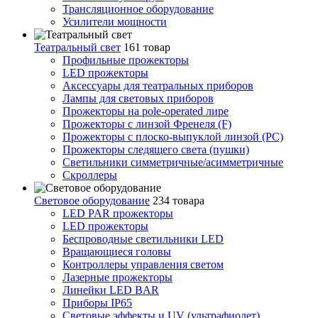
Трансляционное оборудование
Усилители мощности
Театральный свет
161 товар
Профильные прожекторы
LED прожекторы
Аксессуары для театральных приборов
Лампы для световых приборов
Прожекторы на pole-operated лире
Прожекторы с линзой Френеля (F)
Прожекторы с плоско-выпуклой линзой (PC)
Прожекторы следящего света (пушки)
Светильники симметричные/асимметричные
Скроллеры
Световое оборудование
234 товара
LED PAR прожекторы
LED прожекторы
Беспроводные светильники LED
Вращающиеся головы
Контроллеры управления светом
Лазерные прожекторы
Линейки LED BAR
Приборы IP65
Световые эффекты и UV (ультрафиолет)