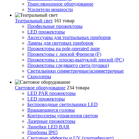
Трансляционное оборудование
Усилители мощности
Театральный свет
161 товар
Профильные прожекторы
LED прожекторы
Аксессуары для театральных приборов
Лампы для световых приборов
Прожекторы на pole-operated лире
Прожекторы с линзой Френеля (F)
Прожекторы с плоско-выпуклой линзой (PC)
Прожекторы следящего света (пушки)
Светильники симметричные/асимметричные
Скроллеры
Световое оборудование
234 товара
LED PAR прожекторы
LED прожекторы
Беспроводные светильники LED
Вращающиеся головы
Контроллеры управления светом
Лазерные прожекторы
Линейки LED BAR
Приборы IP65
Световые эффекты и UV (ультрафиолет)