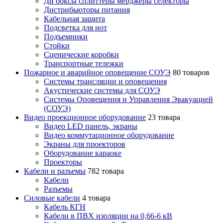
Ди боксы сплиттеры мерджеры селекторы
Дистрибьюторы питания
Кабельная защита
Подсветка для нот
Подъемники
Стойки
Сценические коробки
Транспортные тележки
Пожарное и аварийное оповещение СОУЭ
80 товаров
Cистемы трансляции и оповещения
Акустические системы для СОУЭ
Системы Оповещения и Управления Эвакуацией
(СОУЭ)
Видео проекционное оборудование
23 товара
Видео LED панель, экраны
Видео коммутационное оборудование
Экраны для проекторов
Оборудование караоке
Проекторы
Кабели и разъемы
782 товара
Кабели
Разъемы
Силовые кабели
4 товара
Кабель КГН
Кабели в ПВХ изоляции на 0,66-6 кВ