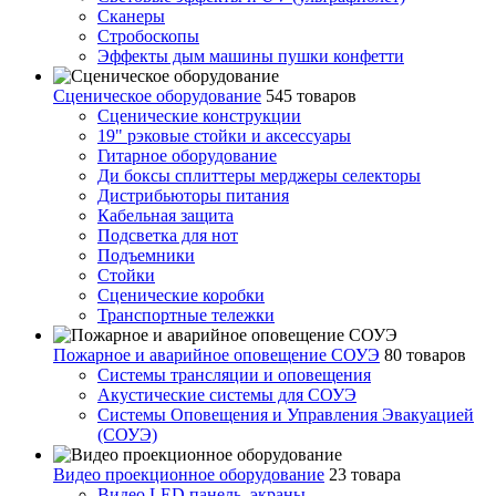
Сканеры
Стробоскопы
Эффекты дым машины пушки конфетти
Сценическое оборудование
545 товаров
Сценические конструкции
19" рэковые стойки и аксесcуары
Гитарное оборудование
Ди боксы сплиттеры мерджеры селекторы
Дистрибьюторы питания
Кабельная защита
Подсветка для нот
Подъемники
Стойки
Сценические коробки
Транспортные тележки
Пожарное и аварийное оповещение СОУЭ
80 товаров
Cистемы трансляции и оповещения
Акустические системы для СОУЭ
Системы Оповещения и Управления Эвакуацией
(СОУЭ)
Видео проекционное оборудование
23 товара
Видео LED панель, экраны