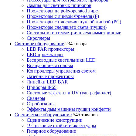
Лампы для световых приборов
Прожекторы на pole-operated лире
Прожекторы с линзой Френеля (F)
Прожекторы с плоско-выпуклой линзой (PC)
Прожекторы следящего света (пушки)
Светильники симметричные/асимметричные
Скроллеры
Световое оборудование
234 товара
LED PAR прожекторы
LED прожекторы
Беспроводные светильники LED
Вращающиеся головы
Контроллеры управления светом
Лазерные прожекторы
Линейки LED BAR
Приборы IP65
Световые эффекты и UV (ультрафиолет)
Сканеры
Стробоскопы
Эффекты дым машины пушки конфетти
Сценическое оборудование
545 товаров
Сценические конструкции
19" рэковые стойки и аксесcуары
Гитарное оборудование