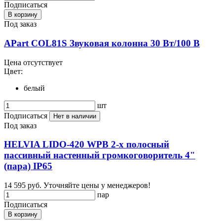
Подписаться
В корзину
Под заказ
APart COL81S Звуковая колонна 30 Вт/100 В
Цена отсутствует
Цвет:
белый
шт
Подписаться
Нет в наличии
Под заказ
HELVIA LIDO-420 WPB 2-х полосный
пассивный настенный громкоговоритель 4"
(пара) IP65
14 595 руб.
Уточняйте цены у менеджеров!
пар
Подписаться
В корзину