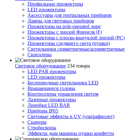
Профильные прожекторы
LED прожекторы
Аксессуары для театральных приборов
Лампы для световых приборов
Прожекторы на pole-operated лире
Прожекторы с линзой Френеля (F)
Прожекторы с плоско-выпуклой линзой (PC)
Прожекторы следящего света (пушки)
Светильники симметричные/асимметричные
Скроллеры
Световое оборудование
234 товара
LED PAR прожекторы
LED прожекторы
Беспроводные светильники LED
Вращающиеся головы
Контроллеры управления светом
Лазерные прожекторы
Линейки LED BAR
Приборы IP65
Световые эффекты и UV (ультрафиолет)
Сканеры
Стробоскопы
Эффекты дым машины пушки конфетти