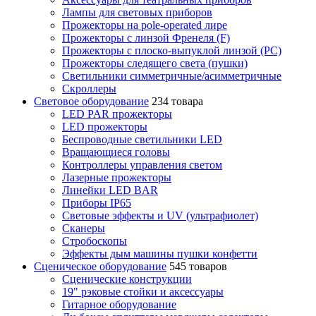
Лампы для световых приборов
Прожекторы на pole-operated лире
Прожекторы с линзой Френеля (F)
Прожекторы с плоско-выпуклой линзой (PC)
Прожекторы следящего света (пушки)
Светильники симметричные/асимметричные
Скроллеры
Световое оборудование
234 товара
LED PAR прожекторы
LED прожекторы
Беспроводные светильники LED
Вращающиеся головы
Контроллеры управления светом
Лазерные прожекторы
Линейки LED BAR
Приборы IP65
Световые эффекты и UV (ультрафиолет)
Сканеры
Стробоскопы
Эффекты дым машины пушки конфетти
Сценическое оборудование
545 товаров
Сценические конструкции
19" рэковые стойки и аксесcуары
Гитарное оборудование