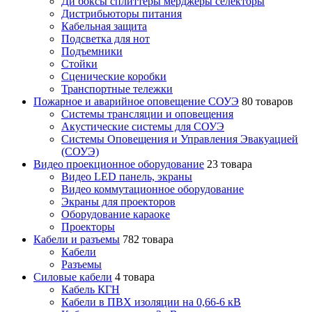
Ди боксы сплиттеры мерджеры селекторы
Дистрибьюторы питания
Кабельная защита
Подсветка для нот
Подъемники
Стойки
Сценические коробки
Транспортные тележки
Пожарное и аварийное оповещение СОУЭ
80 товаров
Cистемы трансляции и оповещения
Акустические системы для СОУЭ
Системы Оповещения и Управления Эвакуацией
(СОУЭ)
Видео проекционное оборудование
23 товара
Видео LED панель, экраны
Видео коммутационное оборудование
Экраны для проекторов
Оборудование караоке
Проекторы
Кабели и разъемы
782 товара
Кабели
Разъемы
Силовые кабели
4 товара
Кабель КГН
Кабели в ПВХ изоляции на 0,66-6 кВ