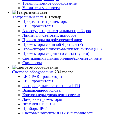
Трансляционное оборудование
Усилители мощности
Театральный свет
161 товар
Профильные прожекторы
LED прожекторы
Аксессуары для театральных приборов
Лампы для световых приборов
Прожекторы на pole-operated лире
Прожекторы с линзой Френеля (F)
Прожекторы с плоско-выпуклой линзой (PC)
Прожекторы следящего света (пушки)
Светильники симметричные/асимметричные
Скроллеры
Световое оборудование
234 товара
LED PAR прожекторы
LED прожекторы
Беспроводные светильники LED
Вращающиеся головы
Контроллеры управления светом
Лазерные прожекторы
Линейки LED BAR
Приборы IP65
Световые эффекты и UV (ультрафиолет)