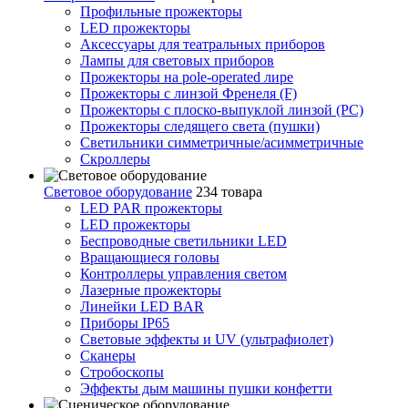
Профильные прожекторы
LED прожекторы
Аксессуары для театральных приборов
Лампы для световых приборов
Прожекторы на pole-operated лире
Прожекторы с линзой Френеля (F)
Прожекторы с плоско-выпуклой линзой (PC)
Прожекторы следящего света (пушки)
Светильники симметричные/асимметричные
Скроллеры
Световое оборудование
234 товара
LED PAR прожекторы
LED прожекторы
Беспроводные светильники LED
Вращающиеся головы
Контроллеры управления светом
Лазерные прожекторы
Линейки LED BAR
Приборы IP65
Световые эффекты и UV (ультрафиолет)
Сканеры
Стробоскопы
Эффекты дым машины пушки конфетти