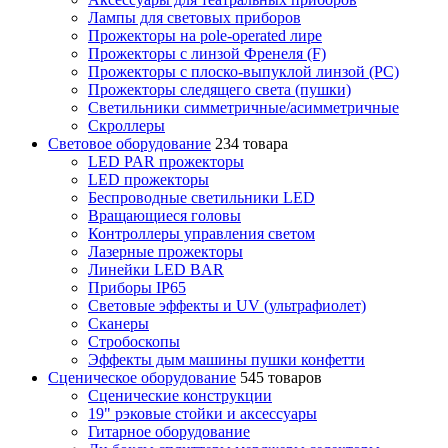
Лампы для световых приборов
Прожекторы на pole-operated лире
Прожекторы с линзой Френеля (F)
Прожекторы с плоско-выпуклой линзой (PC)
Прожекторы следящего света (пушки)
Светильники симметричные/асимметричные
Скроллеры
Световое оборудование
234 товара
LED PAR прожекторы
LED прожекторы
Беспроводные светильники LED
Вращающиеся головы
Контроллеры управления светом
Лазерные прожекторы
Линейки LED BAR
Приборы IP65
Световые эффекты и UV (ультрафиолет)
Сканеры
Стробоскопы
Эффекты дым машины пушки конфетти
Сценическое оборудование
545 товаров
Сценические конструкции
19" рэковые стойки и аксесcуары
Гитарное оборудование