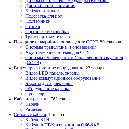
Ди боксы сплиттеры мерджеры селекторы
Дистрибьюторы питания
Кабельная защита
Подсветка для нот
Подъемники
Стойки
Сценические коробки
Транспортные тележки
Пожарное и аварийное оповещение СОУЭ
80 товаров
Cистемы трансляции и оповещения
Акустические системы для СОУЭ
Системы Оповещения и Управления Эвакуацией
(СОУЭ)
Видео проекционное оборудование
23 товара
Видео LED панель, экраны
Видео коммутационное оборудование
Экраны для проекторов
Оборудование караоке
Проекторы
Кабели и разъемы
782 товара
Кабели
Разъемы
Силовые кабели
4 товара
Кабель КГН
Кабели в ПВХ изоляции на 0,66-6 кВ