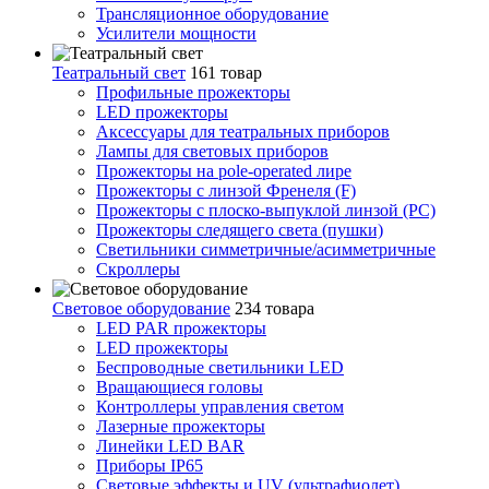
Трансляционное оборудование
Усилители мощности
Театральный свет
161 товар
Профильные прожекторы
LED прожекторы
Аксессуары для театральных приборов
Лампы для световых приборов
Прожекторы на pole-operated лире
Прожекторы с линзой Френеля (F)
Прожекторы с плоско-выпуклой линзой (PC)
Прожекторы следящего света (пушки)
Светильники симметричные/асимметричные
Скроллеры
Световое оборудование
234 товара
LED PAR прожекторы
LED прожекторы
Беспроводные светильники LED
Вращающиеся головы
Контроллеры управления светом
Лазерные прожекторы
Линейки LED BAR
Приборы IP65
Световые эффекты и UV (ультрафиолет)