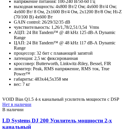
напряжение питания: 100-240 В/50-60 Гц
выходная мощность: 4х800 Вт/2 Ом; 4х600 Вт/4 Ом;
4х600 Вт/ 8 Ом, 2х1600 Вт/4 Ом, 2х1200 Вт/8 Ом; Hi-Z
(70/100 В) 4x600 Вт
GAIN control: 26/29/32/35 dB
чувствительность: 1,26/1,78/2,51/3,54 Vrms
АЦП: 24 Bit Tandem™ @ 48 kHz 125 dB-A Dynamic
Range
ЦАП: 24 Bit Tandem™ @ 48 kHz 117 dB-A Dynamic
Range
процессор: 32 бит с плавающей запятой
латенция: 2,5 мс фиксированная
кроссовер: Butterworth, Linkwitz-Riley, Bessel, FIR
лимитер: Peak, RMS напряжение, RMS ток, True
Power™
габариты: 483х44,5х358 мм
вес: 7 кг
VOID Bias Q1.5 4-х канальный усилитель мощности с DSP
Нет в наличии
В наличии
LD Systems DJ 200 Усилитель мощности 2-х
канальный