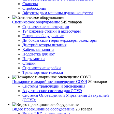
Сканеры
Стробоскопы
Эффекты дым машины пушки конфетти
Сценическое оборудование
545 товаров
Сценические конструкции
19" рэковые стойки и аксесcуары
Гитарное оборудование
Ди боксы сплиттеры мерджеры селекторы
Дистрибьюторы питания
Кабельная защита
Подсветка для нот
Подъемники
Стойки
Сценические коробки
Транспортные тележки
Пожарное и аварийное оповещение СОУЭ
80 товаров
Cистемы трансляции и оповещения
Акустические системы для СОУЭ
Системы Оповещения и Управления Эвакуацией
(СОУЭ)
Видео проекционное оборудование
23 товара
Видео LED панель, экраны