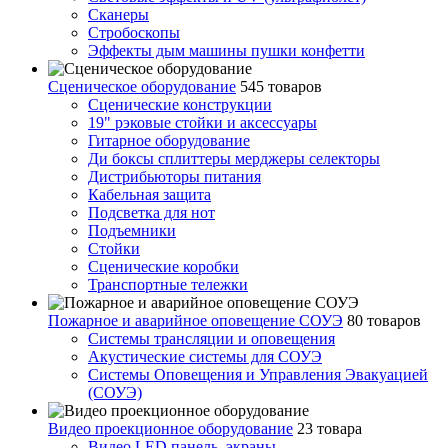
Сканеры
Стробоскопы
Эффекты дым машины пушки конфетти
Сценическое оборудование
545 товаров
Сценические конструкции
19" рэковые стойки и аксесcуары
Гитарное оборудование
Ди боксы сплиттеры мерджеры селекторы
Дистрибьюторы питания
Кабельная защита
Подсветка для нот
Подъемники
Стойки
Сценические коробки
Транспортные тележки
Пожарное и аварийное оповещение СОУЭ
80 товаров
Cистемы трансляции и оповещения
Акустические системы для СОУЭ
Системы Оповещения и Управления Эвакуацией
(СОУЭ)
Видео проекционное оборудование
23 товара
Видео LED панель, экраны