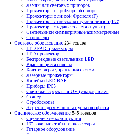
Лампы для световых приборов
Прожекторы на pole-operated лире
Прожекторы с линзой Френеля (F)
Прожекторы с плоско-выпуклой линзой (PC)
Прожекторы следящего света (пушки)
Светильники симметричные/асимметричные
Скроллеры
Световое оборудование
234 товара
LED PAR прожекторы
LED прожекторы
Беспроводные светильники LED
Вращающиеся головы
Контроллеры управления светом
Лазерные прожекторы
Линейки LED BAR
Приборы IP65
Световые эффекты и UV (ультрафиолет)
Сканеры
Стробоскопы
Эффекты дым машины пушки конфетти
Сценическое оборудование
545 товаров
Сценические конструкции
19" рэковые стойки и аксесcуары
Гитарное оборудование