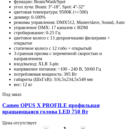
функции: Beam/Wash/Spot
угол луча: Beam: 3°-18°, Spot: 4°-32°
цветовая температура: 9500К (+/-500)
диммер: 0-100%
режимы управления: DMX512, Master/slave, Sound, Auto
управление DMX: 17 каналов с RDM
стробирование: 0-25 Гц
цветовое колесо с 13 дихроичными фильтрами +
открытое
статичное колесо с 12 гобо + открытый
3-гранная призма с переменной скоростью и
направлением
вход/выход: XLR 3-pin
напряжение питания: ~100 - 240 В, 50/60 Гц
потребляемая мощность: 395 Вт
габариты (ШхГхВ): 316,5х234,5х549 мм
вес: 12 кг
Под заказ
Cameo OPUS X PROFILE профильная
вращающаяся голова LED 750 Вт
Цена отсутствует