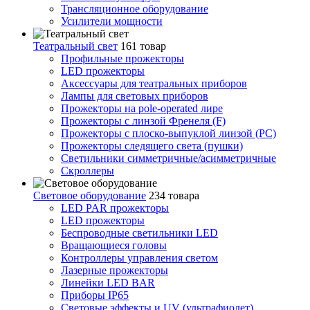
Трансляционное оборудование
Усилители мощности
Театральный свет
161 товар
Профильные прожекторы
LED прожекторы
Аксессуары для театральных приборов
Лампы для световых приборов
Прожекторы на pole-operated лире
Прожекторы с линзой Френеля (F)
Прожекторы с плоско-выпуклой линзой (PC)
Прожекторы следящего света (пушки)
Светильники симметричные/асимметричные
Скроллеры
Световое оборудование
234 товара
LED PAR прожекторы
LED прожекторы
Беспроводные светильники LED
Вращающиеся головы
Контроллеры управления светом
Лазерные прожекторы
Линейки LED BAR
Приборы IP65
Световые эффекты и UV (ультрафиолет)