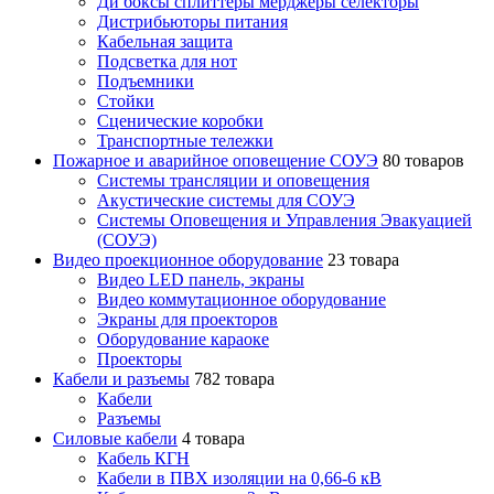
Ди боксы сплиттеры мерджеры селекторы
Дистрибьюторы питания
Кабельная защита
Подсветка для нот
Подъемники
Стойки
Сценические коробки
Транспортные тележки
Пожарное и аварийное оповещение СОУЭ
80 товаров
Cистемы трансляции и оповещения
Акустические системы для СОУЭ
Системы Оповещения и Управления Эвакуацией
(СОУЭ)
Видео проекционное оборудование
23 товара
Видео LED панель, экраны
Видео коммутационное оборудование
Экраны для проекторов
Оборудование караоке
Проекторы
Кабели и разъемы
782 товара
Кабели
Разъемы
Силовые кабели
4 товара
Кабель КГН
Кабели в ПВХ изоляции на 0,66-6 кВ