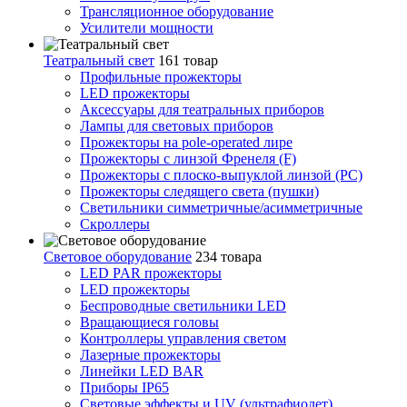
Трансляционное оборудование
Усилители мощности
Театральный свет
161 товар
Профильные прожекторы
LED прожекторы
Аксессуары для театральных приборов
Лампы для световых приборов
Прожекторы на pole-operated лире
Прожекторы с линзой Френеля (F)
Прожекторы с плоско-выпуклой линзой (PC)
Прожекторы следящего света (пушки)
Светильники симметричные/асимметричные
Скроллеры
Световое оборудование
234 товара
LED PAR прожекторы
LED прожекторы
Беспроводные светильники LED
Вращающиеся головы
Контроллеры управления светом
Лазерные прожекторы
Линейки LED BAR
Приборы IP65
Световые эффекты и UV (ультрафиолет)