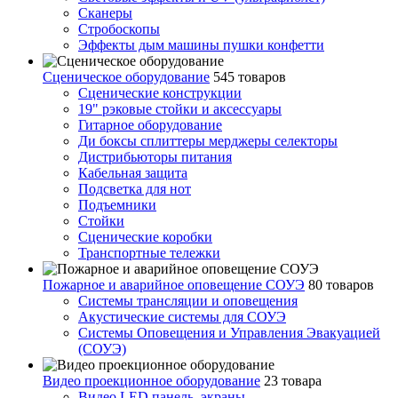
Сканеры
Стробоскопы
Эффекты дым машины пушки конфетти
Сценическое оборудование
545 товаров
Сценические конструкции
19" рэковые стойки и аксесcуары
Гитарное оборудование
Ди боксы сплиттеры мерджеры селекторы
Дистрибьюторы питания
Кабельная защита
Подсветка для нот
Подъемники
Стойки
Сценические коробки
Транспортные тележки
Пожарное и аварийное оповещение СОУЭ
80 товаров
Cистемы трансляции и оповещения
Акустические системы для СОУЭ
Системы Оповещения и Управления Эвакуацией
(СОУЭ)
Видео проекционное оборудование
23 товара
Видео LED панель, экраны