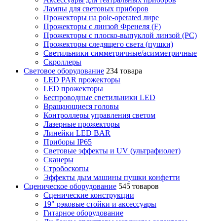
Лампы для световых приборов
Прожекторы на pole-operated лире
Прожекторы с линзой Френеля (F)
Прожекторы с плоско-выпуклой линзой (PC)
Прожекторы следящего света (пушки)
Светильники симметричные/асимметричные
Скроллеры
Световое оборудование
234 товара
LED PAR прожекторы
LED прожекторы
Беспроводные светильники LED
Вращающиеся головы
Контроллеры управления светом
Лазерные прожекторы
Линейки LED BAR
Приборы IP65
Световые эффекты и UV (ультрафиолет)
Сканеры
Стробоскопы
Эффекты дым машины пушки конфетти
Сценическое оборудование
545 товаров
Сценические конструкции
19" рэковые стойки и аксесcуары
Гитарное оборудование