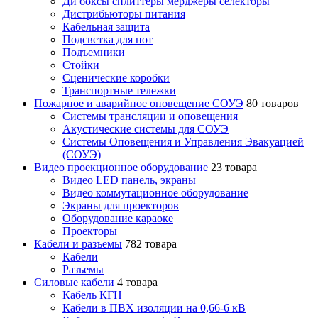
Ди боксы сплиттеры мерджеры селекторы
Дистрибьюторы питания
Кабельная защита
Подсветка для нот
Подъемники
Стойки
Сценические коробки
Транспортные тележки
Пожарное и аварийное оповещение СОУЭ
80 товаров
Cистемы трансляции и оповещения
Акустические системы для СОУЭ
Системы Оповещения и Управления Эвакуацией
(СОУЭ)
Видео проекционное оборудование
23 товара
Видео LED панель, экраны
Видео коммутационное оборудование
Экраны для проекторов
Оборудование караоке
Проекторы
Кабели и разъемы
782 товара
Кабели
Разъемы
Силовые кабели
4 товара
Кабель КГН
Кабели в ПВХ изоляции на 0,66-6 кВ