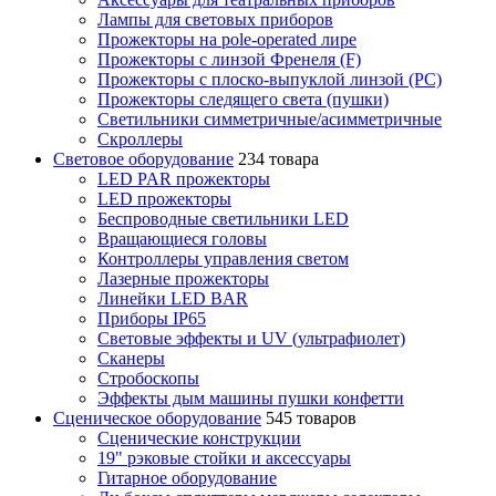
Лампы для световых приборов
Прожекторы на pole-operated лире
Прожекторы с линзой Френеля (F)
Прожекторы с плоско-выпуклой линзой (PC)
Прожекторы следящего света (пушки)
Светильники симметричные/асимметричные
Скроллеры
Световое оборудование
234 товара
LED PAR прожекторы
LED прожекторы
Беспроводные светильники LED
Вращающиеся головы
Контроллеры управления светом
Лазерные прожекторы
Линейки LED BAR
Приборы IP65
Световые эффекты и UV (ультрафиолет)
Сканеры
Стробоскопы
Эффекты дым машины пушки конфетти
Сценическое оборудование
545 товаров
Сценические конструкции
19" рэковые стойки и аксесcуары
Гитарное оборудование