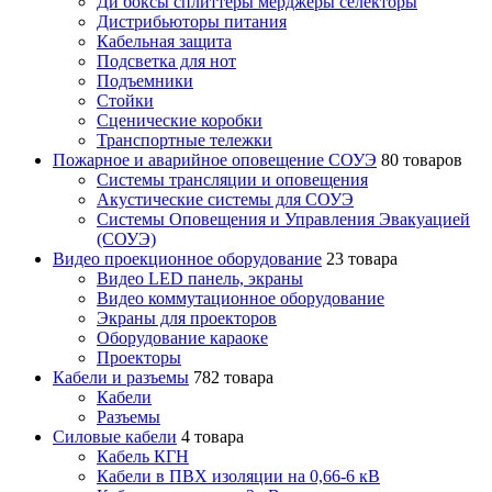
Ди боксы сплиттеры мерджеры селекторы
Дистрибьюторы питания
Кабельная защита
Подсветка для нот
Подъемники
Стойки
Сценические коробки
Транспортные тележки
Пожарное и аварийное оповещение СОУЭ
80 товаров
Cистемы трансляции и оповещения
Акустические системы для СОУЭ
Системы Оповещения и Управления Эвакуацией
(СОУЭ)
Видео проекционное оборудование
23 товара
Видео LED панель, экраны
Видео коммутационное оборудование
Экраны для проекторов
Оборудование караоке
Проекторы
Кабели и разъемы
782 товара
Кабели
Разъемы
Силовые кабели
4 товара
Кабель КГН
Кабели в ПВХ изоляции на 0,66-6 кВ