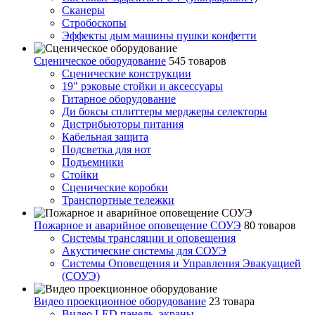
Сканеры
Стробоскопы
Эффекты дым машины пушки конфетти
Сценическое оборудование
545 товаров
Сценические конструкции
19" рэковые стойки и аксесcуары
Гитарное оборудование
Ди боксы сплиттеры мерджеры селекторы
Дистрибьюторы питания
Кабельная защита
Подсветка для нот
Подъемники
Стойки
Сценические коробки
Транспортные тележки
Пожарное и аварийное оповещение СОУЭ
80 товаров
Cистемы трансляции и оповещения
Акустические системы для СОУЭ
Системы Оповещения и Управления Эвакуацией
(СОУЭ)
Видео проекционное оборудование
23 товара
Видео LED панель, экраны