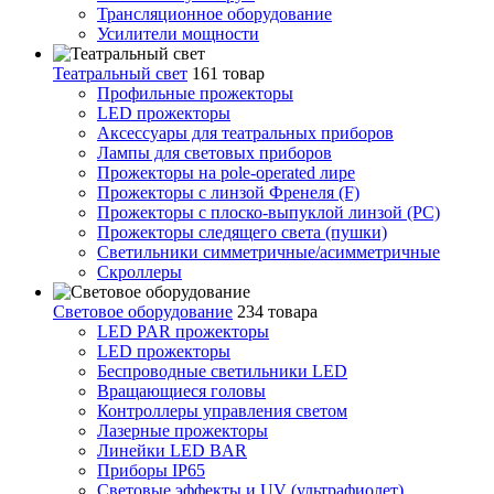
Трансляционное оборудование
Усилители мощности
Театральный свет
161 товар
Профильные прожекторы
LED прожекторы
Аксессуары для театральных приборов
Лампы для световых приборов
Прожекторы на pole-operated лире
Прожекторы с линзой Френеля (F)
Прожекторы с плоско-выпуклой линзой (PC)
Прожекторы следящего света (пушки)
Светильники симметричные/асимметричные
Скроллеры
Световое оборудование
234 товара
LED PAR прожекторы
LED прожекторы
Беспроводные светильники LED
Вращающиеся головы
Контроллеры управления светом
Лазерные прожекторы
Линейки LED BAR
Приборы IP65
Световые эффекты и UV (ультрафиолет)