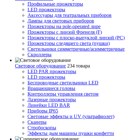
Профильные прожекторы
LED прожекторы
Аксессуары для театральных приборов
Лампы для световых приборов
Прожекторы на pole-operated лире
Прожекторы с линзой Френеля (F)
Прожекторы с плоско-выпуклой линзой (PC)
Прожекторы следящего света (пушки)
Светильники симметричные/асимметричные
Скроллеры
Световое оборудование
234 товара
LED PAR прожекторы
LED прожекторы
Беспроводные светильники LED
Вращающиеся головы
Контроллеры управления светом
Лазерные прожекторы
Линейки LED BAR
Приборы IP65
Световые эффекты и UV (ультрафиолет)
Сканеры
Стробоскопы
Эффекты дым машины пушки конфетти