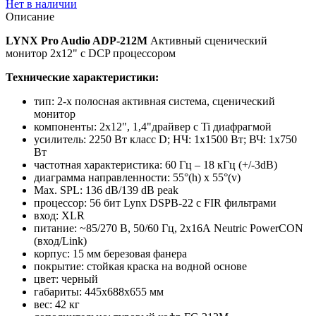
Нет в наличии
Описание
LYNX Pro Audio ADP-212M
Активный сценический
монитор 2x12" с DCP процессором
Технические характеристики:
тип: 2-х полосная активная система, сценический
монитор
компоненты: 2x12", 1,4"драйвер с Ti диафрагмой
усилитель: 2250 Вт класс D; НЧ: 1х1500 Вт; ВЧ: 1х750
Вт
частотная характеристика: 60 Гц – 18 кГц (+/-3dB)
диаграмма направленности: 55°(h) х 55°(v)
Max. SPL: 136 dB/139 dB peak
процессор: 56 бит Lynx DSPB-22 с FIR фильтрами
вход: XLR
питание: ~85/270 В, 50/60 Гц, 2x16А Neutric PowerCON
(вход/Link)
корпус: 15 мм березовая фанера
покрытие: стойкая краска на водной основе
цвет: черный
габариты: 445х688х655 мм
вес: 42 кг