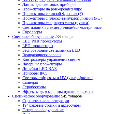
Лампы для световых приборов
Прожекторы на pole-operated лире
Прожекторы с линзой Френеля (F)
Прожекторы с плоско-выпуклой линзой (PC)
Прожекторы следящего света (пушки)
Светильники симметричные/асимметричные
Скроллеры
Световое оборудование
234 товара
LED PAR прожекторы
LED прожекторы
Беспроводные светильники LED
Вращающиеся головы
Контроллеры управления светом
Лазерные прожекторы
Линейки LED BAR
Приборы IP65
Световые эффекты и UV (ультрафиолет)
Сканеры
Стробоскопы
Эффекты дым машины пушки конфетти
Сценическое оборудование
545 товаров
Сценические конструкции
19" рэковые стойки и аксесcуары
Гитарное оборудование