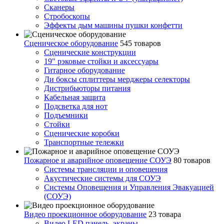
Сканеры
Стробоскопы
Эффекты дым машины пушки конфетти
Сценическое оборудование
545 товаров
Сценические конструкции
19" рэковые стойки и аксесcуары
Гитарное оборудование
Ди боксы сплиттеры мерджеры селекторы
Дистрибьюторы питания
Кабельная защита
Подсветка для нот
Подъемники
Стойки
Сценические коробки
Транспортные тележки
Пожарное и аварийное оповещение СОУЭ
80 товаров
Cистемы трансляции и оповещения
Акустические системы для СОУЭ
Системы Оповещения и Управления Эвакуацией
(СОУЭ)
Видео проекционное оборудование
23 товара
Видео LED панель, экраны