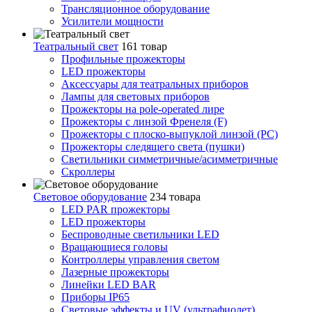
Трансляционное оборудование
Усилители мощности
Театральный свет
161 товар
Профильные прожекторы
LED прожекторы
Аксессуары для театральных приборов
Лампы для световых приборов
Прожекторы на pole-operated лире
Прожекторы с линзой Френеля (F)
Прожекторы с плоско-выпуклой линзой (PC)
Прожекторы следящего света (пушки)
Светильники симметричные/асимметричные
Скроллеры
Световое оборудование
234 товара
LED PAR прожекторы
LED прожекторы
Беспроводные светильники LED
Вращающиеся головы
Контроллеры управления светом
Лазерные прожекторы
Линейки LED BAR
Приборы IP65
Световые эффекты и UV (ультрафиолет)