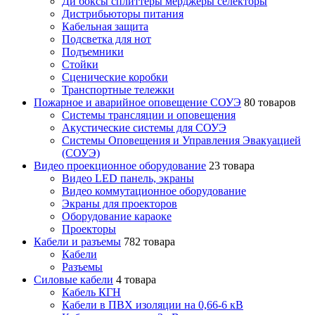
Ди боксы сплиттеры мерджеры селекторы
Дистрибьюторы питания
Кабельная защита
Подсветка для нот
Подъемники
Стойки
Сценические коробки
Транспортные тележки
Пожарное и аварийное оповещение СОУЭ
80 товаров
Cистемы трансляции и оповещения
Акустические системы для СОУЭ
Системы Оповещения и Управления Эвакуацией
(СОУЭ)
Видео проекционное оборудование
23 товара
Видео LED панель, экраны
Видео коммутационное оборудование
Экраны для проекторов
Оборудование караоке
Проекторы
Кабели и разъемы
782 товара
Кабели
Разъемы
Силовые кабели
4 товара
Кабель КГН
Кабели в ПВХ изоляции на 0,66-6 кВ