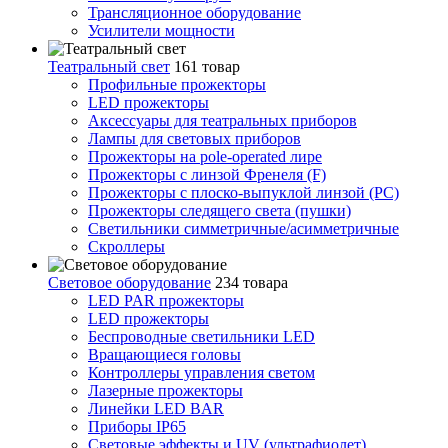
Трансляционное оборудование
Усилители мощности
Театральный свет
161 товар
Профильные прожекторы
LED прожекторы
Аксессуары для театральных приборов
Лампы для световых приборов
Прожекторы на pole-operated лире
Прожекторы с линзой Френеля (F)
Прожекторы с плоско-выпуклой линзой (PC)
Прожекторы следящего света (пушки)
Светильники симметричные/асимметричные
Скроллеры
Световое оборудование
234 товара
LED PAR прожекторы
LED прожекторы
Беспроводные светильники LED
Вращающиеся головы
Контроллеры управления светом
Лазерные прожекторы
Линейки LED BAR
Приборы IP65
Световые эффекты и UV (ультрафиолет)