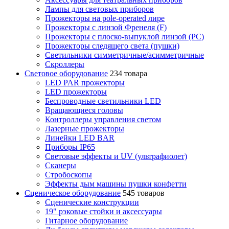
Лампы для световых приборов
Прожекторы на pole-operated лире
Прожекторы с линзой Френеля (F)
Прожекторы с плоско-выпуклой линзой (PC)
Прожекторы следящего света (пушки)
Светильники симметричные/асимметричные
Скроллеры
Световое оборудование
234 товара
LED PAR прожекторы
LED прожекторы
Беспроводные светильники LED
Вращающиеся головы
Контроллеры управления светом
Лазерные прожекторы
Линейки LED BAR
Приборы IP65
Световые эффекты и UV (ультрафиолет)
Сканеры
Стробоскопы
Эффекты дым машины пушки конфетти
Сценическое оборудование
545 товаров
Сценические конструкции
19" рэковые стойки и аксесcуары
Гитарное оборудование