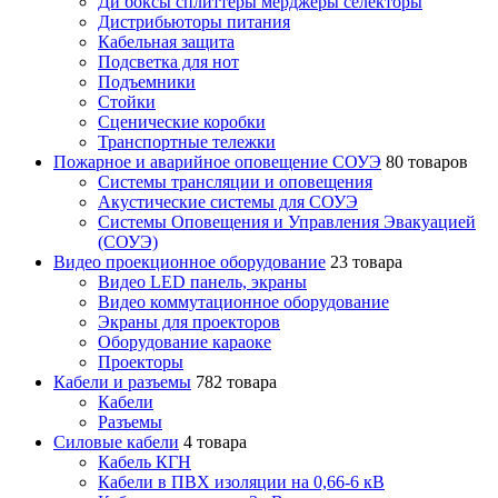
Ди боксы сплиттеры мерджеры селекторы
Дистрибьюторы питания
Кабельная защита
Подсветка для нот
Подъемники
Стойки
Сценические коробки
Транспортные тележки
Пожарное и аварийное оповещение СОУЭ
80 товаров
Cистемы трансляции и оповещения
Акустические системы для СОУЭ
Системы Оповещения и Управления Эвакуацией
(СОУЭ)
Видео проекционное оборудование
23 товара
Видео LED панель, экраны
Видео коммутационное оборудование
Экраны для проекторов
Оборудование караоке
Проекторы
Кабели и разъемы
782 товара
Кабели
Разъемы
Силовые кабели
4 товара
Кабель КГН
Кабели в ПВХ изоляции на 0,66-6 кВ