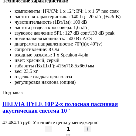
Технические характеристики:
компоненты: НЧ/СЧ: 1 х 12"; ВЧ: 1 х 1,5" neo coax
частотная характеристика: 140 Гц –20 кГц (+/-3dB)
чувствительность (1Вт/1м): 100 dB
частота раздела кроссовера: 1,6 кГц
звуковое давление SPL: 127 dB cont/133 dB peak
номинальная мощность: 500 Вт AES
диаграмма направленности: 70°(h)х 40°(v)
сопротивление: 8 Ом
входные разъемы: 1 х Speakon 4-pin
цвет: красный, серый
габариты (ВхШхГ): 415х718,5х660 мм
вес: 23,5 кг
отделка: гладкая целлюлоза
регулировка наклона (опция)
Под заказ
HELVIA HYLE 10P 2-х полосная пассивная
акустическая система 10"
47 484.15 руб.
Уточняйте цены у менеджеров!
шт