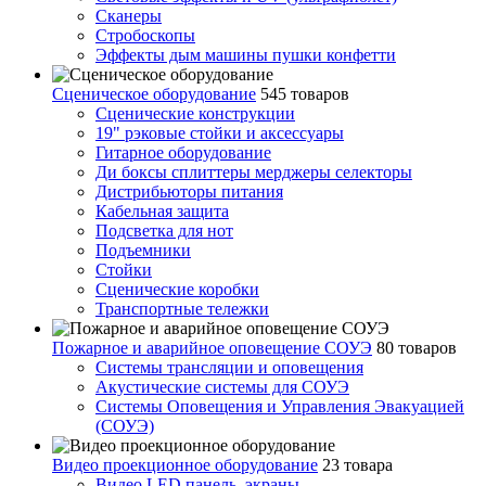
Сканеры
Стробоскопы
Эффекты дым машины пушки конфетти
Сценическое оборудование
545 товаров
Сценические конструкции
19" рэковые стойки и аксесcуары
Гитарное оборудование
Ди боксы сплиттеры мерджеры селекторы
Дистрибьюторы питания
Кабельная защита
Подсветка для нот
Подъемники
Стойки
Сценические коробки
Транспортные тележки
Пожарное и аварийное оповещение СОУЭ
80 товаров
Cистемы трансляции и оповещения
Акустические системы для СОУЭ
Системы Оповещения и Управления Эвакуацией
(СОУЭ)
Видео проекционное оборудование
23 товара
Видео LED панель, экраны