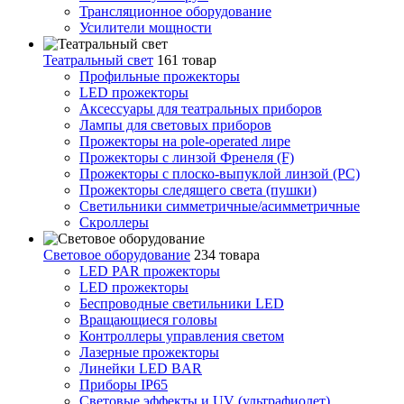
Трансляционное оборудование
Усилители мощности
Театральный свет
161 товар
Профильные прожекторы
LED прожекторы
Аксессуары для театральных приборов
Лампы для световых приборов
Прожекторы на pole-operated лире
Прожекторы с линзой Френеля (F)
Прожекторы с плоско-выпуклой линзой (PC)
Прожекторы следящего света (пушки)
Светильники симметричные/асимметричные
Скроллеры
Световое оборудование
234 товара
LED PAR прожекторы
LED прожекторы
Беспроводные светильники LED
Вращающиеся головы
Контроллеры управления светом
Лазерные прожекторы
Линейки LED BAR
Приборы IP65
Световые эффекты и UV (ультрафиолет)