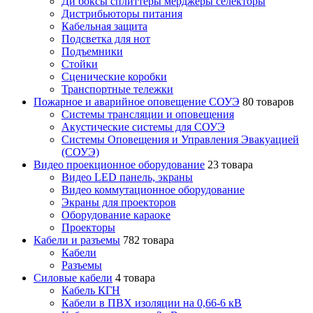
Ди боксы сплиттеры мерджеры селекторы
Дистрибьюторы питания
Кабельная защита
Подсветка для нот
Подъемники
Стойки
Сценические коробки
Транспортные тележки
Пожарное и аварийное оповещение СОУЭ
80 товаров
Cистемы трансляции и оповещения
Акустические системы для СОУЭ
Системы Оповещения и Управления Эвакуацией
(СОУЭ)
Видео проекционное оборудование
23 товара
Видео LED панель, экраны
Видео коммутационное оборудование
Экраны для проекторов
Оборудование караоке
Проекторы
Кабели и разъемы
782 товара
Кабели
Разъемы
Силовые кабели
4 товара
Кабель КГН
Кабели в ПВХ изоляции на 0,66-6 кВ