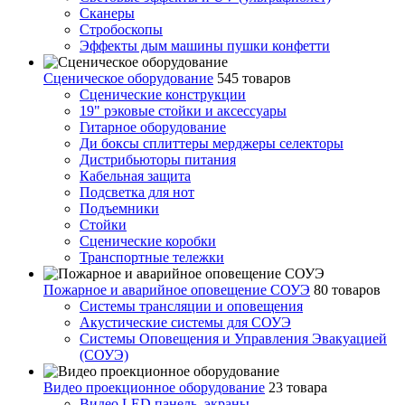
Сканеры
Стробоскопы
Эффекты дым машины пушки конфетти
Сценическое оборудование
545 товаров
Сценические конструкции
19" рэковые стойки и аксесcуары
Гитарное оборудование
Ди боксы сплиттеры мерджеры селекторы
Дистрибьюторы питания
Кабельная защита
Подсветка для нот
Подъемники
Стойки
Сценические коробки
Транспортные тележки
Пожарное и аварийное оповещение СОУЭ
80 товаров
Cистемы трансляции и оповещения
Акустические системы для СОУЭ
Системы Оповещения и Управления Эвакуацией
(СОУЭ)
Видео проекционное оборудование
23 товара
Видео LED панель, экраны