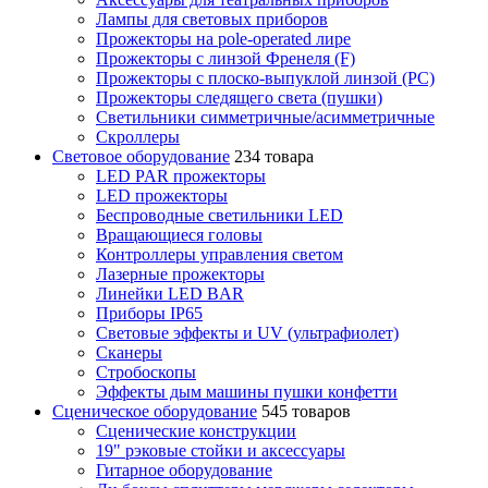
Лампы для световых приборов
Прожекторы на pole-operated лире
Прожекторы с линзой Френеля (F)
Прожекторы с плоско-выпуклой линзой (PC)
Прожекторы следящего света (пушки)
Светильники симметричные/асимметричные
Скроллеры
Световое оборудование
234 товара
LED PAR прожекторы
LED прожекторы
Беспроводные светильники LED
Вращающиеся головы
Контроллеры управления светом
Лазерные прожекторы
Линейки LED BAR
Приборы IP65
Световые эффекты и UV (ультрафиолет)
Сканеры
Стробоскопы
Эффекты дым машины пушки конфетти
Сценическое оборудование
545 товаров
Сценические конструкции
19" рэковые стойки и аксесcуары
Гитарное оборудование