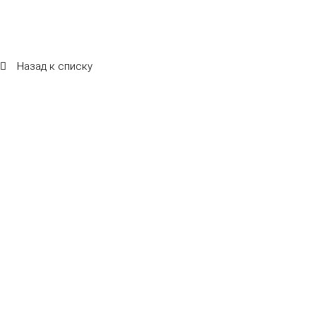
Назад к списку
Летняя веранда ресторана "САМ ПРИШЕЛ"