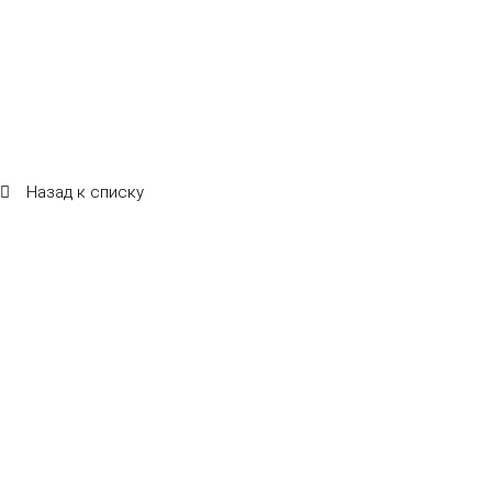
Назад к списку
Летняя веранда ресторана "САМ ПРИШЕЛ"