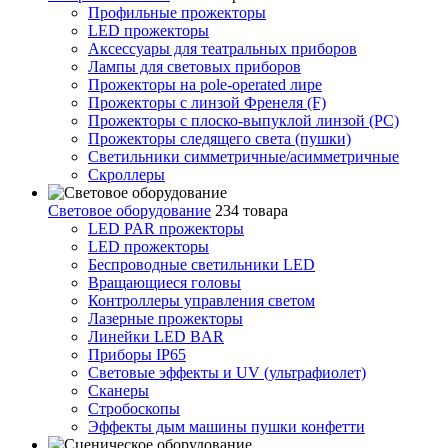
Профильные прожекторы
LED прожекторы
Аксессуары для театральных приборов
Лампы для световых приборов
Прожекторы на pole-operated лире
Прожекторы с линзой Френеля (F)
Прожекторы с плоско-выпуклой линзой (PC)
Прожекторы следящего света (пушки)
Светильники симметричные/асимметричные
Скроллеры
Световое оборудование
234 товара
LED PAR прожекторы
LED прожекторы
Беспроводные светильники LED
Вращающиеся головы
Контроллеры управления светом
Лазерные прожекторы
Линейки LED BAR
Приборы IP65
Световые эффекты и UV (ультрафиолет)
Сканеры
Стробоскопы
Эффекты дым машины пушки конфетти