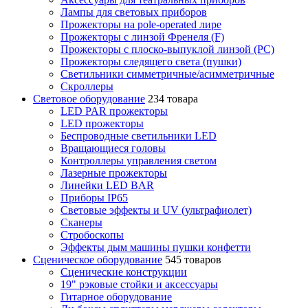
Лампы для световых приборов
Прожекторы на pole-operated лире
Прожекторы с линзой Френеля (F)
Прожекторы с плоско-выпуклой линзой (PC)
Прожекторы следящего света (пушки)
Светильники симметричные/асимметричные
Скроллеры
Световое оборудование
234 товара
LED PAR прожекторы
LED прожекторы
Беспроводные светильники LED
Вращающиеся головы
Контроллеры управления светом
Лазерные прожекторы
Линейки LED BAR
Приборы IP65
Световые эффекты и UV (ультрафиолет)
Сканеры
Стробоскопы
Эффекты дым машины пушки конфетти
Сценическое оборудование
545 товаров
Сценические конструкции
19" рэковые стойки и аксесcуары
Гитарное оборудование