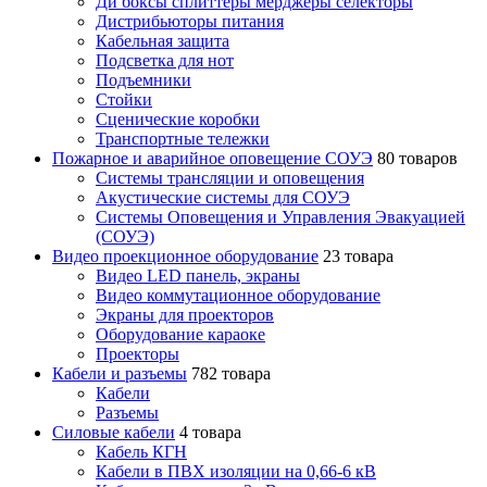
Ди боксы сплиттеры мерджеры селекторы
Дистрибьюторы питания
Кабельная защита
Подсветка для нот
Подъемники
Стойки
Сценические коробки
Транспортные тележки
Пожарное и аварийное оповещение СОУЭ
80 товаров
Cистемы трансляции и оповещения
Акустические системы для СОУЭ
Системы Оповещения и Управления Эвакуацией
(СОУЭ)
Видео проекционное оборудование
23 товара
Видео LED панель, экраны
Видео коммутационное оборудование
Экраны для проекторов
Оборудование караоке
Проекторы
Кабели и разъемы
782 товара
Кабели
Разъемы
Силовые кабели
4 товара
Кабель КГН
Кабели в ПВХ изоляции на 0,66-6 кВ