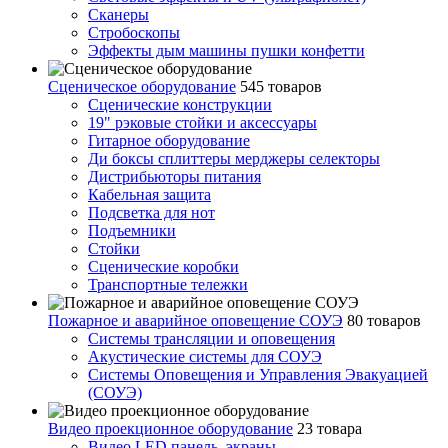
Сканеры
Стробоскопы
Эффекты дым машины пушки конфетти
Сценическое оборудование
545 товаров
Сценические конструкции
19" рэковые стойки и аксесcуары
Гитарное оборудование
Ди боксы сплиттеры мерджеры селекторы
Дистрибьюторы питания
Кабельная защита
Подсветка для нот
Подъемники
Стойки
Сценические коробки
Транспортные тележки
Пожарное и аварийное оповещение СОУЭ
80 товаров
Cистемы трансляции и оповещения
Акустические системы для СОУЭ
Системы Оповещения и Управления Эвакуацией
(СОУЭ)
Видео проекционное оборудование
23 товара
Видео LED панель, экраны