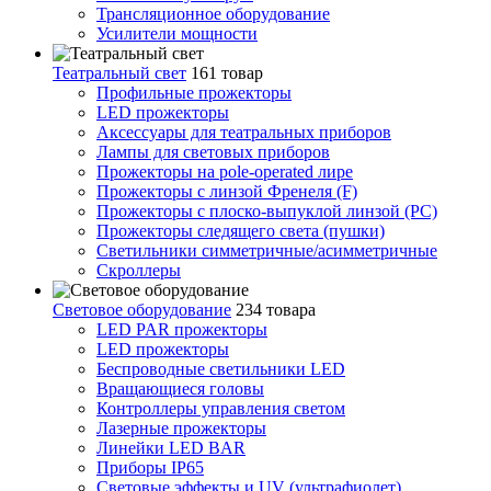
Трансляционное оборудование
Усилители мощности
Театральный свет
161 товар
Профильные прожекторы
LED прожекторы
Аксессуары для театральных приборов
Лампы для световых приборов
Прожекторы на pole-operated лире
Прожекторы с линзой Френеля (F)
Прожекторы с плоско-выпуклой линзой (PC)
Прожекторы следящего света (пушки)
Светильники симметричные/асимметричные
Скроллеры
Световое оборудование
234 товара
LED PAR прожекторы
LED прожекторы
Беспроводные светильники LED
Вращающиеся головы
Контроллеры управления светом
Лазерные прожекторы
Линейки LED BAR
Приборы IP65
Световые эффекты и UV (ультрафиолет)