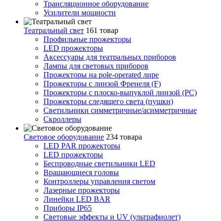
Трансляционное оборудование
Усилители мощности
Театральный свет
161 товар
Профильные прожекторы
LED прожекторы
Аксессуары для театральных приборов
Лампы для световых приборов
Прожекторы на pole-operated лире
Прожекторы с линзой Френеля (F)
Прожекторы с плоско-выпуклой линзой (PC)
Прожекторы следящего света (пушки)
Светильники симметричные/асимметричные
Скроллеры
Световое оборудование
234 товара
LED PAR прожекторы
LED прожекторы
Беспроводные светильники LED
Вращающиеся головы
Контроллеры управления светом
Лазерные прожекторы
Линейки LED BAR
Приборы IP65
Световые эффекты и UV (ультрафиолет)