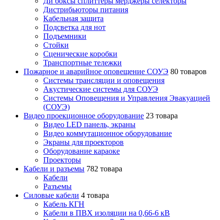
Ди боксы сплиттеры мерджеры селекторы
Дистрибьюторы питания
Кабельная защита
Подсветка для нот
Подъемники
Стойки
Сценические коробки
Транспортные тележки
Пожарное и аварийное оповещение СОУЭ
80 товаров
Cистемы трансляции и оповещения
Акустические системы для СОУЭ
Системы Оповещения и Управления Эвакуацией
(СОУЭ)
Видео проекционное оборудование
23 товара
Видео LED панель, экраны
Видео коммутационное оборудование
Экраны для проекторов
Оборудование караоке
Проекторы
Кабели и разъемы
782 товара
Кабели
Разъемы
Силовые кабели
4 товара
Кабель КГН
Кабели в ПВХ изоляции на 0,66-6 кВ