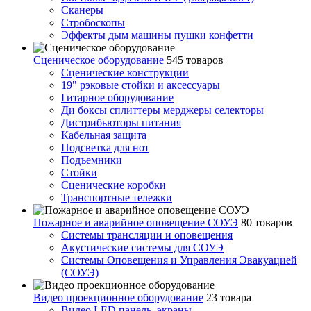
Сканеры
Стробоскопы
Эффекты дым машины пушки конфетти
Сценическое оборудование
545 товаров
Сценические конструкции
19" рэковые стойки и аксесcуары
Гитарное оборудование
Ди боксы сплиттеры мерджеры селекторы
Дистрибьюторы питания
Кабельная защита
Подсветка для нот
Подъемники
Стойки
Сценические коробки
Транспортные тележки
Пожарное и аварийное оповещение СОУЭ
80 товаров
Cистемы трансляции и оповещения
Акустические системы для СОУЭ
Системы Оповещения и Управления Эвакуацией
(СОУЭ)
Видео проекционное оборудование
23 товара
Видео LED панель, экраны