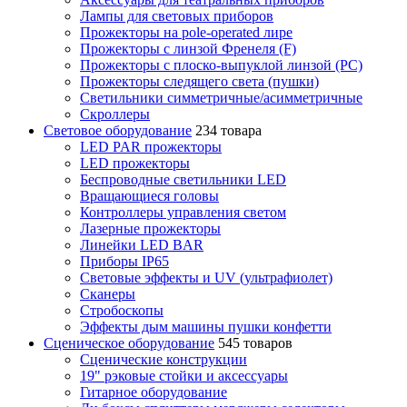
Лампы для световых приборов
Прожекторы на pole-operated лире
Прожекторы с линзой Френеля (F)
Прожекторы с плоско-выпуклой линзой (PC)
Прожекторы следящего света (пушки)
Светильники симметричные/асимметричные
Скроллеры
Световое оборудование
234 товара
LED PAR прожекторы
LED прожекторы
Беспроводные светильники LED
Вращающиеся головы
Контроллеры управления светом
Лазерные прожекторы
Линейки LED BAR
Приборы IP65
Световые эффекты и UV (ультрафиолет)
Сканеры
Стробоскопы
Эффекты дым машины пушки конфетти
Сценическое оборудование
545 товаров
Сценические конструкции
19" рэковые стойки и аксесcуары
Гитарное оборудование