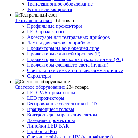
Трансляционное оборудование
Усилители мощности
Театральный свет
161 товар
Профильные прожекторы
LED прожекторы
Аксессуары для театральных приборов
Лампы для световых приборов
Прожекторы на pole-operated лире
Прожекторы с линзой Френеля (F)
Прожекторы с плоско-выпуклой линзой (PC)
Прожекторы следящего света (пушки)
Светильники симметричные/асимметричные
Скроллеры
Световое оборудование
234 товара
LED PAR прожекторы
LED прожекторы
Беспроводные светильники LED
Вращающиеся головы
Контроллеры управления светом
Лазерные прожекторы
Линейки LED BAR
Приборы IP65
Световые эффекты и UV (ультрафиолет)