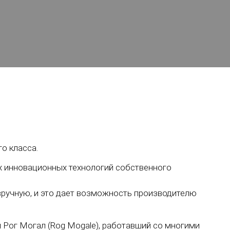
о класса.
х инновационных технологий собственного
вручную, и это дает возможность производителю
м Рог Могал (Rog Mogale), работавший со многими