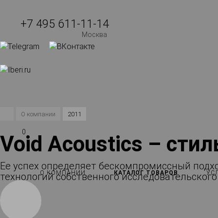
+7 495 611-11-14
Москва
О компании
2011
0
Void Acoustics – сти
Ее успех определяет бескомпромиссный подх
О КОМПАНИИ
КАТАЛОГ ТОВАРОВ
УС
технологий собственного исследовательског