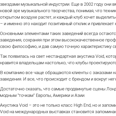
звездами музыкальной индустрии. Еще в 2002 году они в
новой эре музыкального творчества, понимая, что техни
открытом воздухе растет, и каждый клуб хочет выделить
– и именно это находит позитивный отклик и привлекает 
Основными элементами таких заведений всегда остаютс
заведения, сохраняя при этом высококачественное профе
свою философию, и дав самую точную характеристику с
Так появилась на свет нестандартная акустика Void, кот
нравится владельцам настолько, что клубы проектируютс
В компанию все чаще обращаются клиенты с заказами на
заведения. И все, что происходит с брендом и вокруг не
Достаточно сказать, что самые продвинутые сцены Лондо
модным "точкам" Европы, Америки и Азии.
Акустика Void – это не только класс High End, но и за
Void на международных выставках становится запомина