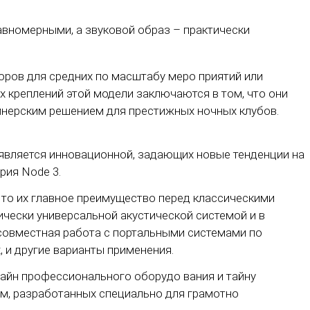
равномерными, а звуковой образ – практически
оров для средних по масштабу меро приятий или
 креплений этой модели заключаются в том, что они
айнерским решением для престижных ночных клубов.
, является инновационной, задающих новые тенденции на
рия Node 3.
, то их главное преимущество перед классическими
ически универсальной акустической системой и в
совместная работа с портальными системами по
, и другие варианты применения.
зайн профессионального оборудо вания и тайну
ем, разработанных специально для грамотно