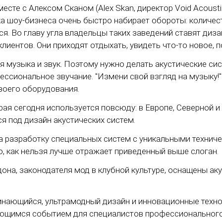
месте с Алексом Сканом (Alex Skan, директор Void Acous
ка шоу-бизнеса очень быстро набирает обороты: количест
ся. Во главу угла владельцы таких заведений ставят диз
клиентов. Они приходят отдыхать, увидеть что-то новое,
я музыка и звук. Поэтому нужно делать акустические с
ссиональное звучание. "Измени свой взгляд на музыку!"
воего оборудования.
орая сегодня используется повсюду: в Европе, Северной 
я под дизайн акустических систем.
 разработку специальных систем с уникальными техниче
го, как нельзя лучше отражает приведенный выше слоган.
на, законодателя мод в клубной культуре, оснащены аку
поминающийся, ультрамодный дизайн и инновационные тех
ющимся событием для специалистов профессионального 