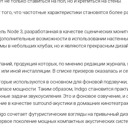
 не только ставиться на пол, но и крепиться на стены.
т того, что частотные характеристики становятся более 
ь Node 3, разработанная в качестве сценических монит
Дополнительные возможности в использовании настенных
темы в небольших клубах, но и являются прекрасным диз
мпаний, продукция которых, по мнению редакции журнала
ли иной инсталляции. В списке призеров оказалась и се
которые используются в основном для фоновой подзвучки
пасе мощности. Таким образом, Indigo становится практ
ые задачи звукоусиления. Это и фоновое озвучение, и 
ие в качестве surround-акустики в домашних кинотеатрах
digo сочетает футуристические взгляды на привычный ди
первое поколение мощных компактных акустических сист