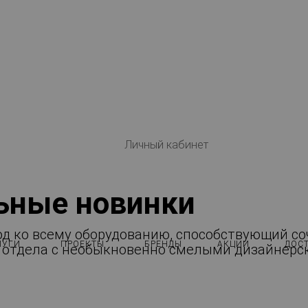
Личный кабинет
льные новинки
од ко всему оборудованию, способствующий 
ЛУГИ
ПРОЕКТЫ
БРЕНДЫ
АКЦИИ
ДОС
о отдела с необыкновенно смелыми дизайнер