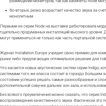
размещении мониторов, так как кабинеты Node могут
Во-вторых, резко возрастает качество звука за сче
монолитным.
Первыми из серии Node на выставке дебютировала модел
тщательно продуманных инсталляций высокого уровня. 
могут применяться не только как часть портальной сис
Журнал Installation Europe учредил свою премию для ко
рынке либо предлагающих оптимальное решение для той и
Что касается новых акустических систем серии Indigo, 
системами того же класса состоит в гораздо большем за
состоянии успешно решать самые разнообразные и сложн
дополнительной озвучке дальних зон зала, и использован
Без всякого преувеличения можно сказать, что серия In
воспроизведения качественного звука. Фактически это 