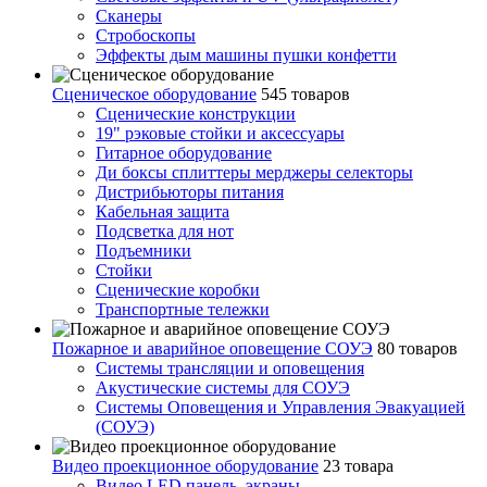
Сканеры
Стробоскопы
Эффекты дым машины пушки конфетти
Сценическое оборудование
545 товаров
Сценические конструкции
19" рэковые стойки и аксесcуары
Гитарное оборудование
Ди боксы сплиттеры мерджеры селекторы
Дистрибьюторы питания
Кабельная защита
Подсветка для нот
Подъемники
Стойки
Сценические коробки
Транспортные тележки
Пожарное и аварийное оповещение СОУЭ
80 товаров
Cистемы трансляции и оповещения
Акустические системы для СОУЭ
Системы Оповещения и Управления Эвакуацией
(СОУЭ)
Видео проекционное оборудование
23 товара
Видео LED панель, экраны