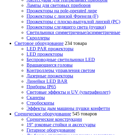
Лампы для световых приборов
Прожекторы на pole-operated лире
Прожекторы с линзой Френеля (F)
Прожекторы с плоско-выпуклой линзой (PC)
Прожекторы следящего света (пушки)
Светильники симметричные/асимметричные
Скроллеры
Световое оборудование
234 товара
LED PAR прожекторы
LED прожекторы
Беспроводные светильники LED
Вращающиеся головы
Контроллеры управления светом
Лазерные прожекторы
Линейки LED BAR
Приборы IP65
Световые эффекты и UV (ультрафиолет)
Сканеры
Стробоскопы
Эффекты дым машины пушки конфетти
Сценическое оборудование
545 товаров
Сценические конструкции
19" рэковые стойки и аксесcуары
Гитарное оборудование