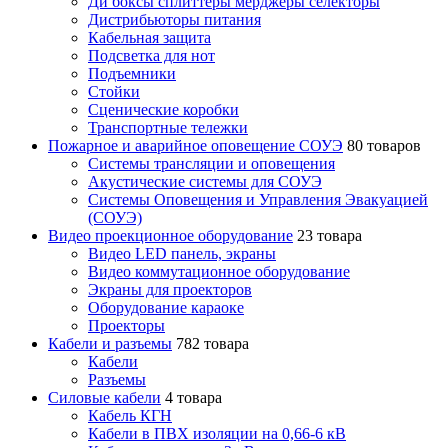
Ди боксы сплиттеры мерджеры селекторы
Дистрибьюторы питания
Кабельная защита
Подсветка для нот
Подъемники
Стойки
Сценические коробки
Транспортные тележки
Пожарное и аварийное оповещение СОУЭ
80 товаров
Cистемы трансляции и оповещения
Акустические системы для СОУЭ
Системы Оповещения и Управления Эвакуацией
(СОУЭ)
Видео проекционное оборудование
23 товара
Видео LED панель, экраны
Видео коммутационное оборудование
Экраны для проекторов
Оборудование караоке
Проекторы
Кабели и разъемы
782 товара
Кабели
Разъемы
Силовые кабели
4 товара
Кабель КГН
Кабели в ПВХ изоляции на 0,66-6 кВ