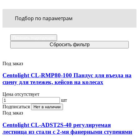
Подбор по параметрам
Под заказ
Centolight CL-RMP80-100 Пандус для въезда на
сцену для тележек, кейсов на колесах
Цена отсутствует
шт
Подписаться
Нет в наличии
Под заказ
Centolight CL-ADST2S-40 регулируемая
лестница из стали с 2-мя фанерными ступенями