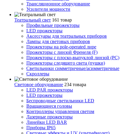
Трансляционное оборудование
Усилители мощности
Театральный свет
161 товар
Профильные прожекторы
LED прожекторы
Аксессуары для театральных приборов
Лампы для световых приборов
Прожекторы на pole-operated лире
Прожекторы с линзой Френеля (F)
Прожекторы с плоско-выпуклой линзой (PC)
Прожекторы следящего света (пушки)
Светильники симметричные/асимметричные
Скроллеры
Световое оборудование
234 товара
LED PAR прожекторы
LED прожекторы
Беспроводные светильники LED
Вращающиеся головы
Контроллеры управления светом
Лазерные прожекторы
Линейки LED BAR
Приборы IP65
Световые эффекты и UV (ультрафиолет)