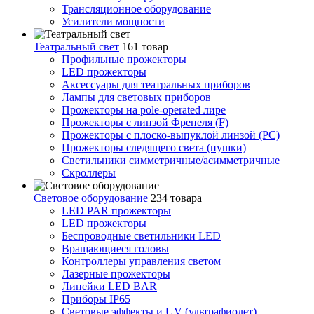
Трансляционное оборудование
Усилители мощности
Театральный свет
161 товар
Профильные прожекторы
LED прожекторы
Аксессуары для театральных приборов
Лампы для световых приборов
Прожекторы на pole-operated лире
Прожекторы с линзой Френеля (F)
Прожекторы с плоско-выпуклой линзой (PC)
Прожекторы следящего света (пушки)
Светильники симметричные/асимметричные
Скроллеры
Световое оборудование
234 товара
LED PAR прожекторы
LED прожекторы
Беспроводные светильники LED
Вращающиеся головы
Контроллеры управления светом
Лазерные прожекторы
Линейки LED BAR
Приборы IP65
Световые эффекты и UV (ультрафиолет)