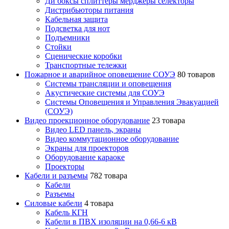
Ди боксы сплиттеры мерджеры селекторы
Дистрибьюторы питания
Кабельная защита
Подсветка для нот
Подъемники
Стойки
Сценические коробки
Транспортные тележки
Пожарное и аварийное оповещение СОУЭ
80 товаров
Cистемы трансляции и оповещения
Акустические системы для СОУЭ
Системы Оповещения и Управления Эвакуацией
(СОУЭ)
Видео проекционное оборудование
23 товара
Видео LED панель, экраны
Видео коммутационное оборудование
Экраны для проекторов
Оборудование караоке
Проекторы
Кабели и разъемы
782 товара
Кабели
Разъемы
Силовые кабели
4 товара
Кабель КГН
Кабели в ПВХ изоляции на 0,66-6 кВ