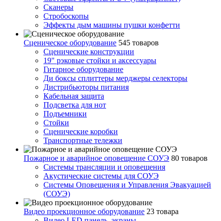
Сканеры
Стробоскопы
Эффекты дым машины пушки конфетти
Сценическое оборудование
545 товаров
Сценические конструкции
19" рэковые стойки и аксесcуары
Гитарное оборудование
Ди боксы сплиттеры мерджеры селекторы
Дистрибьюторы питания
Кабельная защита
Подсветка для нот
Подъемники
Стойки
Сценические коробки
Транспортные тележки
Пожарное и аварийное оповещение СОУЭ
80 товаров
Cистемы трансляции и оповещения
Акустические системы для СОУЭ
Системы Оповещения и Управления Эвакуацией
(СОУЭ)
Видео проекционное оборудование
23 товара
Видео LED панель, экраны