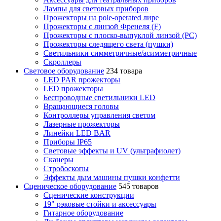
Лампы для световых приборов
Прожекторы на pole-operated лире
Прожекторы с линзой Френеля (F)
Прожекторы с плоско-выпуклой линзой (PC)
Прожекторы следящего света (пушки)
Светильники симметричные/асимметричные
Скроллеры
Световое оборудование
234 товара
LED PAR прожекторы
LED прожекторы
Беспроводные светильники LED
Вращающиеся головы
Контроллеры управления светом
Лазерные прожекторы
Линейки LED BAR
Приборы IP65
Световые эффекты и UV (ультрафиолет)
Сканеры
Стробоскопы
Эффекты дым машины пушки конфетти
Сценическое оборудование
545 товаров
Сценические конструкции
19" рэковые стойки и аксесcуары
Гитарное оборудование