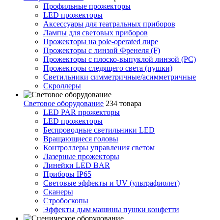
Профильные прожекторы
LED прожекторы
Аксессуары для театральных приборов
Лампы для световых приборов
Прожекторы на pole-operated лире
Прожекторы с линзой Френеля (F)
Прожекторы с плоско-выпуклой линзой (PC)
Прожекторы следящего света (пушки)
Светильники симметричные/асимметричные
Скроллеры
Световое оборудование
234 товара
LED PAR прожекторы
LED прожекторы
Беспроводные светильники LED
Вращающиеся головы
Контроллеры управления светом
Лазерные прожекторы
Линейки LED BAR
Приборы IP65
Световые эффекты и UV (ультрафиолет)
Сканеры
Стробоскопы
Эффекты дым машины пушки конфетти