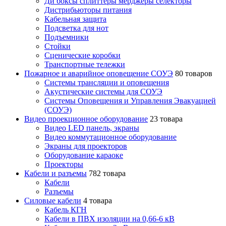
Ди боксы сплиттеры мерджеры селекторы
Дистрибьюторы питания
Кабельная защита
Подсветка для нот
Подъемники
Стойки
Сценические коробки
Транспортные тележки
Пожарное и аварийное оповещение СОУЭ
80 товаров
Cистемы трансляции и оповещения
Акустические системы для СОУЭ
Системы Оповещения и Управления Эвакуацией
(СОУЭ)
Видео проекционное оборудование
23 товара
Видео LED панель, экраны
Видео коммутационное оборудование
Экраны для проекторов
Оборудование караоке
Проекторы
Кабели и разъемы
782 товара
Кабели
Разъемы
Силовые кабели
4 товара
Кабель КГН
Кабели в ПВХ изоляции на 0,66-6 кВ