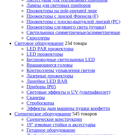
Лампы для световых приборов
Прожекторы на pole-operated лире
Прожекторы с линзой Френеля (F)
Прожекторы с плоско-выпуклой линзой (PC)
Прожекторы следящего света (пушки)
Светильники симметричные/асимметричные
Скроллеры
Световое оборудование
234 товара
LED PAR прожекторы
LED прожекторы
Беспроводные светильники LED
Вращающиеся головы
Контроллеры управления светом
Лазерные прожекторы
Линейки LED BAR
Приборы IP65
Световые эффекты и UV (ультрафиолет)
Сканеры
Стробоскопы
Эффекты дым машины пушки конфетти
Сценическое оборудование
545 товаров
Сценические конструкции
19" рэковые стойки и аксесcуары
Гитарное оборудование