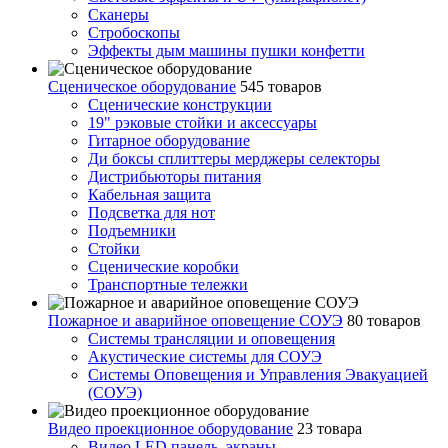
Сканеры
Стробоскопы
Эффекты дым машины пушки конфетти
Сценическое оборудование
545 товаров
Сценические конструкции
19" рэковые стойки и аксесcуары
Гитарное оборудование
Ди боксы сплиттеры мерджеры селекторы
Дистрибьюторы питания
Кабельная защита
Подсветка для нот
Подъемники
Стойки
Сценические коробки
Транспортные тележки
Пожарное и аварийное оповещение СОУЭ
80 товаров
Cистемы трансляции и оповещения
Акустические системы для СОУЭ
Системы Оповещения и Управления Эвакуацией
(СОУЭ)
Видео проекционное оборудование
23 товара
Видео LED панель, экраны