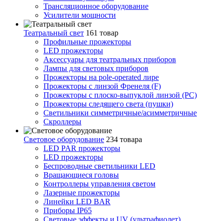
Трансляционное оборудование
Усилители мощности
Театральный свет
161 товар
Профильные прожекторы
LED прожекторы
Аксессуары для театральных приборов
Лампы для световых приборов
Прожекторы на pole-operated лире
Прожекторы с линзой Френеля (F)
Прожекторы с плоско-выпуклой линзой (PC)
Прожекторы следящего света (пушки)
Светильники симметричные/асимметричные
Скроллеры
Световое оборудование
234 товара
LED PAR прожекторы
LED прожекторы
Беспроводные светильники LED
Вращающиеся головы
Контроллеры управления светом
Лазерные прожекторы
Линейки LED BAR
Приборы IP65
Световые эффекты и UV (ультрафиолет)