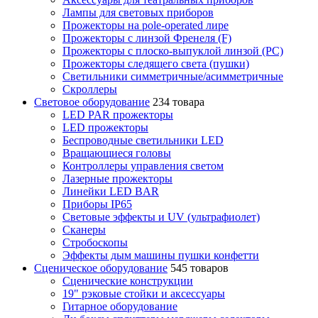
Лампы для световых приборов
Прожекторы на pole-operated лире
Прожекторы с линзой Френеля (F)
Прожекторы с плоско-выпуклой линзой (PC)
Прожекторы следящего света (пушки)
Светильники симметричные/асимметричные
Скроллеры
Световое оборудование
234 товара
LED PAR прожекторы
LED прожекторы
Беспроводные светильники LED
Вращающиеся головы
Контроллеры управления светом
Лазерные прожекторы
Линейки LED BAR
Приборы IP65
Световые эффекты и UV (ультрафиолет)
Сканеры
Стробоскопы
Эффекты дым машины пушки конфетти
Сценическое оборудование
545 товаров
Сценические конструкции
19" рэковые стойки и аксесcуары
Гитарное оборудование