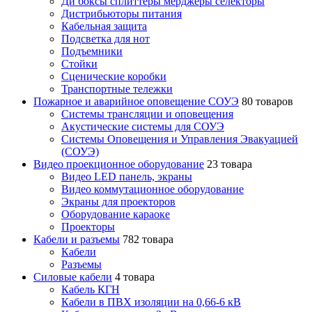
Ди боксы сплиттеры мерджеры селекторы
Дистрибьюторы питания
Кабельная защита
Подсветка для нот
Подъемники
Стойки
Сценические коробки
Транспортные тележки
Пожарное и аварийное оповещение СОУЭ
80 товаров
Cистемы трансляции и оповещения
Акустические системы для СОУЭ
Системы Оповещения и Управления Эвакуацией
(СОУЭ)
Видео проекционное оборудование
23 товара
Видео LED панель, экраны
Видео коммутационное оборудование
Экраны для проекторов
Оборудование караоке
Проекторы
Кабели и разъемы
782 товара
Кабели
Разъемы
Силовые кабели
4 товара
Кабель КГН
Кабели в ПВХ изоляции на 0,66-6 кВ