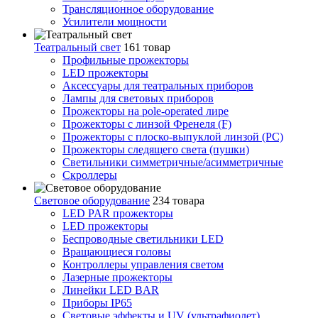
Трансляционное оборудование
Усилители мощности
Театральный свет
161 товар
Профильные прожекторы
LED прожекторы
Аксессуары для театральных приборов
Лампы для световых приборов
Прожекторы на pole-operated лире
Прожекторы с линзой Френеля (F)
Прожекторы с плоско-выпуклой линзой (PC)
Прожекторы следящего света (пушки)
Светильники симметричные/асимметричные
Скроллеры
Световое оборудование
234 товара
LED PAR прожекторы
LED прожекторы
Беспроводные светильники LED
Вращающиеся головы
Контроллеры управления светом
Лазерные прожекторы
Линейки LED BAR
Приборы IP65
Световые эффекты и UV (ультрафиолет)