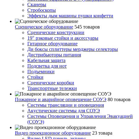
Сканеры
Стробоскопы
Эффекты дым машины пушки конфетти
Сценическое оборудование
545 товаров
Сценические конструкции
19" рэковые стойки и аксесcуары
Гитарное оборудование
Ди боксы сплиттеры мерджеры селекторы
Дистрибьюторы питания
Кабельная защита
Подсветка для нот
Подъемники
Стойки
Сценические коробки
Транспортные тележки
Пожарное и аварийное оповещение СОУЭ
80 товаров
Cистемы трансляции и оповещения
Акустические системы для СОУЭ
Системы Оповещения и Управления Эвакуацией
(СОУЭ)
Видео проекционное оборудование
23 товара
Видео LED панель, экраны