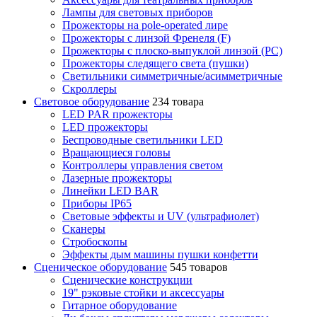
Лампы для световых приборов
Прожекторы на pole-operated лире
Прожекторы с линзой Френеля (F)
Прожекторы с плоско-выпуклой линзой (PC)
Прожекторы следящего света (пушки)
Светильники симметричные/асимметричные
Скроллеры
Световое оборудование
234 товара
LED PAR прожекторы
LED прожекторы
Беспроводные светильники LED
Вращающиеся головы
Контроллеры управления светом
Лазерные прожекторы
Линейки LED BAR
Приборы IP65
Световые эффекты и UV (ультрафиолет)
Сканеры
Стробоскопы
Эффекты дым машины пушки конфетти
Сценическое оборудование
545 товаров
Сценические конструкции
19" рэковые стойки и аксесcуары
Гитарное оборудование