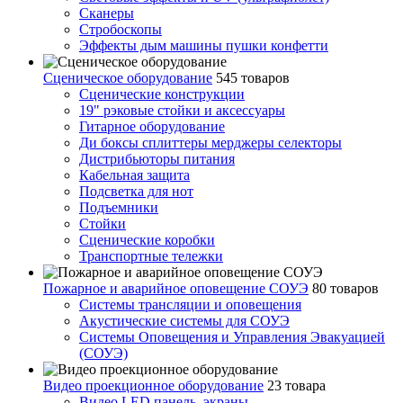
Сканеры
Стробоскопы
Эффекты дым машины пушки конфетти
Сценическое оборудование
545 товаров
Сценические конструкции
19" рэковые стойки и аксесcуары
Гитарное оборудование
Ди боксы сплиттеры мерджеры селекторы
Дистрибьюторы питания
Кабельная защита
Подсветка для нот
Подъемники
Стойки
Сценические коробки
Транспортные тележки
Пожарное и аварийное оповещение СОУЭ
80 товаров
Cистемы трансляции и оповещения
Акустические системы для СОУЭ
Системы Оповещения и Управления Эвакуацией
(СОУЭ)
Видео проекционное оборудование
23 товара
Видео LED панель, экраны