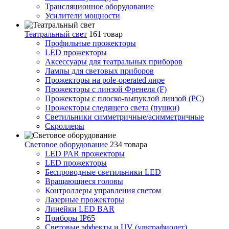
Трансляционное оборудование
Усилители мощности
Театральный свет
161 товар
Профильные прожекторы
LED прожекторы
Аксессуары для театральных приборов
Лампы для световых приборов
Прожекторы на pole-operated лире
Прожекторы с линзой Френеля (F)
Прожекторы с плоско-выпуклой линзой (PC)
Прожекторы следящего света (пушки)
Светильники симметричные/асимметричные
Скроллеры
Световое оборудование
234 товара
LED PAR прожекторы
LED прожекторы
Беспроводные светильники LED
Вращающиеся головы
Контроллеры управления светом
Лазерные прожекторы
Линейки LED BAR
Приборы IP65
Световые эффекты и UV (ультрафиолет)