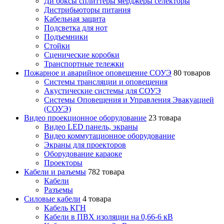
Ди боксы сплиттеры мерджеры селекторы
Дистрибьюторы питания
Кабельная защита
Подсветка для нот
Подъемники
Стойки
Сценические коробки
Транспортные тележки
Пожарное и аварийное оповещение СОУЭ
80 товаров
Cистемы трансляции и оповещения
Акустические системы для СОУЭ
Системы Оповещения и Управления Эвакуацией
(СОУЭ)
Видео проекционное оборудование
23 товара
Видео LED панель, экраны
Видео коммутационное оборудование
Экраны для проекторов
Оборудование караоке
Проекторы
Кабели и разъемы
782 товара
Кабели
Разъемы
Силовые кабели
4 товара
Кабель КГН
Кабели в ПВХ изоляции на 0,66-6 кВ