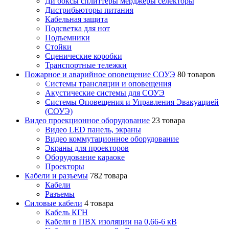
Ди боксы сплиттеры мерджеры селекторы
Дистрибьюторы питания
Кабельная защита
Подсветка для нот
Подъемники
Стойки
Сценические коробки
Транспортные тележки
Пожарное и аварийное оповещение СОУЭ
80 товаров
Cистемы трансляции и оповещения
Акустические системы для СОУЭ
Системы Оповещения и Управления Эвакуацией
(СОУЭ)
Видео проекционное оборудование
23 товара
Видео LED панель, экраны
Видео коммутационное оборудование
Экраны для проекторов
Оборудование караоке
Проекторы
Кабели и разъемы
782 товара
Кабели
Разъемы
Силовые кабели
4 товара
Кабель КГН
Кабели в ПВХ изоляции на 0,66-6 кВ