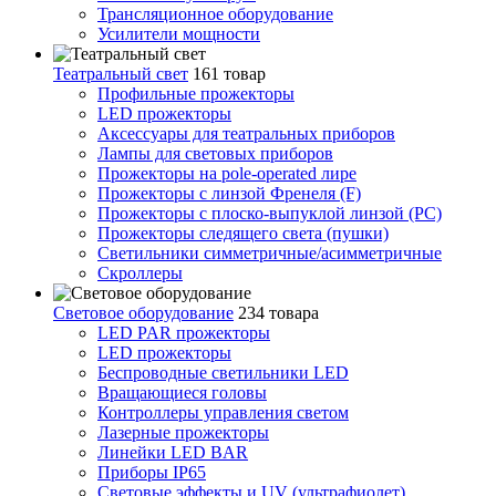
Трансляционное оборудование
Усилители мощности
Театральный свет
161 товар
Профильные прожекторы
LED прожекторы
Аксессуары для театральных приборов
Лампы для световых приборов
Прожекторы на pole-operated лире
Прожекторы с линзой Френеля (F)
Прожекторы с плоско-выпуклой линзой (PC)
Прожекторы следящего света (пушки)
Светильники симметричные/асимметричные
Скроллеры
Световое оборудование
234 товара
LED PAR прожекторы
LED прожекторы
Беспроводные светильники LED
Вращающиеся головы
Контроллеры управления светом
Лазерные прожекторы
Линейки LED BAR
Приборы IP65
Световые эффекты и UV (ультрафиолет)