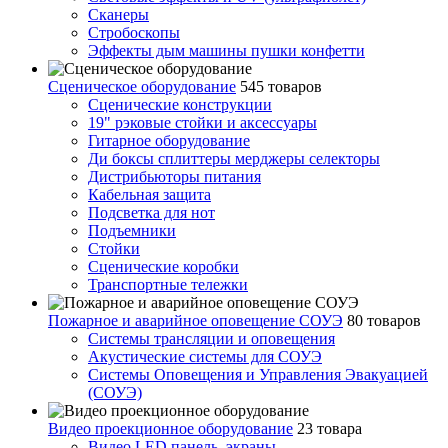
Сканеры
Стробоскопы
Эффекты дым машины пушки конфетти
Сценическое оборудование
545 товаров
Сценические конструкции
19" рэковые стойки и аксесcуары
Гитарное оборудование
Ди боксы сплиттеры мерджеры селекторы
Дистрибьюторы питания
Кабельная защита
Подсветка для нот
Подъемники
Стойки
Сценические коробки
Транспортные тележки
Пожарное и аварийное оповещение СОУЭ
80 товаров
Cистемы трансляции и оповещения
Акустические системы для СОУЭ
Системы Оповещения и Управления Эвакуацией
(СОУЭ)
Видео проекционное оборудование
23 товара
Видео LED панель, экраны