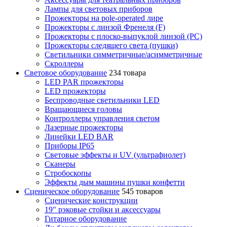
Лампы для световых приборов
Прожекторы на pole-operated лире
Прожекторы с линзой Френеля (F)
Прожекторы с плоско-выпуклой линзой (PC)
Прожекторы следящего света (пушки)
Светильники симметричные/асимметричные
Скроллеры
Световое оборудование
234 товара
LED PAR прожекторы
LED прожекторы
Беспроводные светильники LED
Вращающиеся головы
Контроллеры управления светом
Лазерные прожекторы
Линейки LED BAR
Приборы IP65
Световые эффекты и UV (ультрафиолет)
Сканеры
Стробоскопы
Эффекты дым машины пушки конфетти
Сценическое оборудование
545 товаров
Сценические конструкции
19" рэковые стойки и аксесcуары
Гитарное оборудование