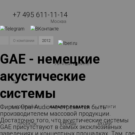
+7 495 611-11-14
Москва
О компании
2012
GAE - немецкие
Личный кабинет
акустические
0
системы
Фирма Opal Audio не стремится быть
О КОМПАНИИ
КАТАЛОГ ТОВАРОВ
УСЛУГИ
производителем массовой продукции.
Достаточно того, что акустические системы
ПРОЕКТЫ
БРЕНДЫ
АКЦИИ
GAE присутствуют в самых эксклюзивных
заведениях и концертных площадках. Там, где