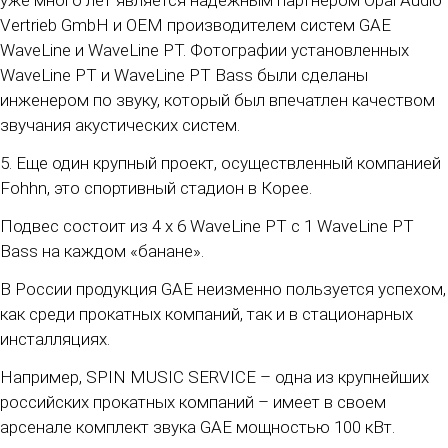
уже много лет является надежным партнером Opal Audio
Vertrieb GmbH и OEM производителем систем GAE
WaveLine и WaveLine PT. Фотографии установленных
WaveLine PT и WaveLine PT Bass были сделаны
инженером по звуку, который был впечатлен качеством
звучания акустических систем.
5. Еще один крупный проект, осуществленный компанией
Fohhn, это спортивный стадион в Корее.
Подвес состоит из 4 x 6 WaveLine PT с 1 WaveLine PT
Bass на каждом «банане».
В России продукция GAE неизменно пользуется успехом,
как среди прокатных компаний, так и в стационарных
инсталляциях.
Например, SPIN MUSIC SERVICE – одна из крупнейших
российских прокатных компаний – имеет в своем
арсенале комплект звука GAE мощностью 100 кВт.