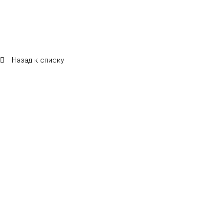
Назад к списку
Беспроводная акустика для ресторана: как
итальянская HELVIA решает ключевые проблемы
владельцев