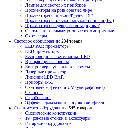
Лампы для световых приборов
Прожекторы на pole-operated лире
Прожекторы с линзой Френеля (F)
Прожекторы с плоско-выпуклой линзой (PC)
Прожекторы следящего света (пушки)
Светильники симметричные/асимметричные
Скроллеры
Световое оборудование
234 товара
LED PAR прожекторы
LED прожекторы
Беспроводные светильники LED
Вращающиеся головы
Контроллеры управления светом
Лазерные прожекторы
Линейки LED BAR
Приборы IP65
Световые эффекты и UV (ультрафиолет)
Сканеры
Стробоскопы
Эффекты дым машины пушки конфетти
Сценическое оборудование
545 товаров
Сценические конструкции
19" рэковые стойки и аксесcуары
Гитарное оборудование