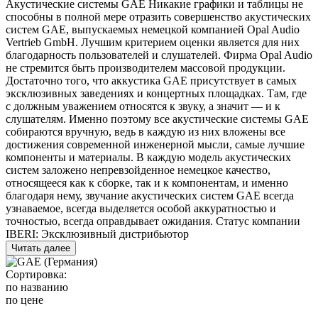
Акустические системы GAE Никакие графики и таблицы не
способны в полной мере отразить совершенство акустических
систем GAE, выпускаемых немецкой компанией Opal Audio
Vertrieb GmbH. Лучшим критерием оценки является для них
благодарность пользователей и слушателей. Фирма Opal Audio
не стремится быть производителем массовой продукции.
Достаточно того, что аккустика GAE присутствует в самых
эксклюзивных заведениях и концертных площадках. Там, где
с должным уважением относятся к звуку, а значит — и к
слушателям. Именно поэтому все акустические системы GAE
собираются вручную, ведь в каждую из них вложены все
достижения современной инженерной мысли, самые лучшие
компоненты и материалы. В каждую модель акустических
систем заложено непревзойденное немецкое качество,
относящееся как к сборке, так и к компонентам, и именно
благодаря нему, звучание акустических систем GAE всегда
узнаваемое, всегда выделяется особой аккуратностью и
точностью, всегда оправдывает ожидания. Статус компании
IBERI: Эксклюзивный дистрибьютор
Читать далее
Сортировка:
по названию
по цене