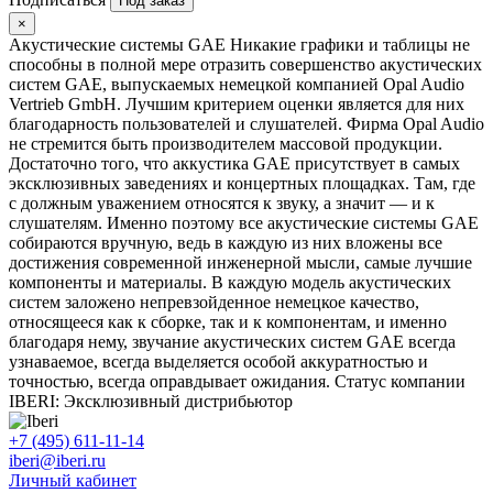
Под заказ
×
Акустические системы GAE Никакие графики и таблицы не
способны в полной мере отразить совершенство акустических
систем GAE, выпускаемых немецкой компанией Opal Audio
Vertrieb GmbH. Лучшим критерием оценки является для них
благодарность пользователей и слушателей. Фирма Opal Audio
не стремится быть производителем массовой продукции.
Достаточно того, что аккустика GAE присутствует в самых
эксклюзивных заведениях и концертных площадках. Там, где
с должным уважением относятся к звуку, а значит — и к
слушателям. Именно поэтому все акустические системы GAE
собираются вручную, ведь в каждую из них вложены все
достижения современной инженерной мысли, самые лучшие
компоненты и материалы. В каждую модель акустических
систем заложено непревзойденное немецкое качество,
относящееся как к сборке, так и к компонентам, и именно
благодаря нему, звучание акустических систем GAE всегда
узнаваемое, всегда выделяется особой аккуратностью и
точностью, всегда оправдывает ожидания. Статус компании
IBERI: Эксклюзивный дистрибьютор
+7 (495) 611-11-14
iberi@iberi.ru
Личный кабинет