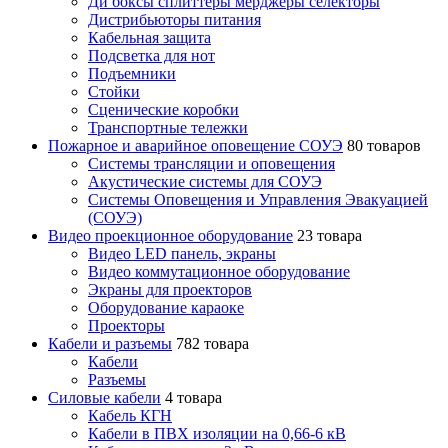
Ди боксы сплиттеры мерджеры селекторы
Дистрибьюторы питания
Кабельная защита
Подсветка для нот
Подъемники
Стойки
Сценические коробки
Транспортные тележки
Пожарное и аварийное оповещение СОУЭ
80 товаров
Cистемы трансляции и оповещения
Акустические системы для СОУЭ
Системы Оповещения и Управления Эвакуацией
(СОУЭ)
Видео проекционное оборудование
23 товара
Видео LED панель, экраны
Видео коммутационное оборудование
Экраны для проекторов
Оборудование караоке
Проекторы
Кабели и разъемы
782 товара
Кабели
Разъемы
Силовые кабели
4 товара
Кабель КГН
Кабели в ПВХ изоляции на 0,66-6 кВ