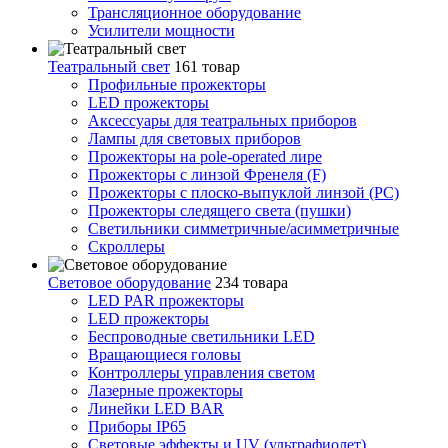
Трансляционное оборудование
Усилители мощности
Театральный свет
161 товар
Профильные прожекторы
LED прожекторы
Аксессуары для театральных приборов
Лампы для световых приборов
Прожекторы на pole-operated лире
Прожекторы с линзой Френеля (F)
Прожекторы с плоско-выпуклой линзой (PC)
Прожекторы следящего света (пушки)
Светильники симметричные/асимметричные
Скроллеры
Световое оборудование
234 товара
LED PAR прожекторы
LED прожекторы
Беспроводные светильники LED
Вращающиеся головы
Контроллеры управления светом
Лазерные прожекторы
Линейки LED BAR
Приборы IP65
Световые эффекты и UV (ультрафиолет)