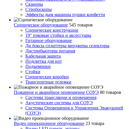
Сканеры
Стробоскопы
Эффекты дым машины пушки конфетти
Сценическое оборудование
545 товаров
Сценические конструкции
19" рэковые стойки и аксесcуары
Гитарное оборудование
Ди боксы сплиттеры мерджеры селекторы
Дистрибьюторы питания
Кабельная защита
Подсветка для нот
Подъемники
Стойки
Сценические коробки
Транспортные тележки
Пожарное и аварийное оповещение СОУЭ
80 товаров
Cистемы трансляции и оповещения
Акустические системы для СОУЭ
Системы Оповещения и Управления Эвакуацией
(СОУЭ)
Видео проекционное оборудование
23 товара
Видео LED панель, экраны