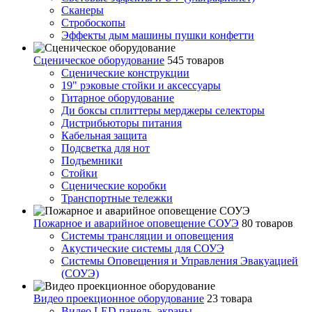
Сканеры
Стробоскопы
Эффекты дым машины пушки конфетти
Сценическое оборудование
545 товаров
Сценические конструкции
19" рэковые стойки и аксесcуары
Гитарное оборудование
Ди боксы сплиттеры мерджеры селекторы
Дистрибьюторы питания
Кабельная защита
Подсветка для нот
Подъемники
Стойки
Сценические коробки
Транспортные тележки
Пожарное и аварийное оповещение СОУЭ
80 товаров
Cистемы трансляции и оповещения
Акустические системы для СОУЭ
Системы Оповещения и Управления Эвакуацией
(СОУЭ)
Видео проекционное оборудование
23 товара
Видео LED панель, экраны