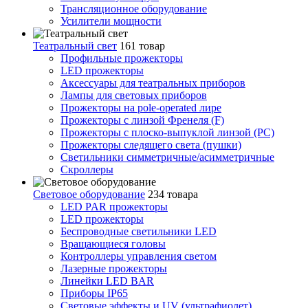
Трансляционное оборудование
Усилители мощности
Театральный свет
161 товар
Профильные прожекторы
LED прожекторы
Аксессуары для театральных приборов
Лампы для световых приборов
Прожекторы на pole-operated лире
Прожекторы с линзой Френеля (F)
Прожекторы с плоско-выпуклой линзой (PC)
Прожекторы следящего света (пушки)
Светильники симметричные/асимметричные
Скроллеры
Световое оборудование
234 товара
LED PAR прожекторы
LED прожекторы
Беспроводные светильники LED
Вращающиеся головы
Контроллеры управления светом
Лазерные прожекторы
Линейки LED BAR
Приборы IP65
Световые эффекты и UV (ультрафиолет)