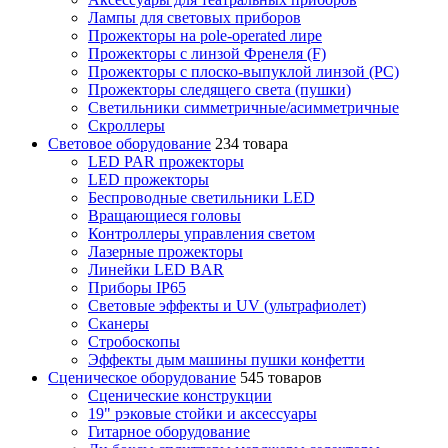
Лампы для световых приборов
Прожекторы на pole-operated лире
Прожекторы с линзой Френеля (F)
Прожекторы с плоско-выпуклой линзой (PC)
Прожекторы следящего света (пушки)
Светильники симметричные/асимметричные
Скроллеры
Световое оборудование
234 товара
LED PAR прожекторы
LED прожекторы
Беспроводные светильники LED
Вращающиеся головы
Контроллеры управления светом
Лазерные прожекторы
Линейки LED BAR
Приборы IP65
Световые эффекты и UV (ультрафиолет)
Сканеры
Стробоскопы
Эффекты дым машины пушки конфетти
Сценическое оборудование
545 товаров
Сценические конструкции
19" рэковые стойки и аксесcуары
Гитарное оборудование