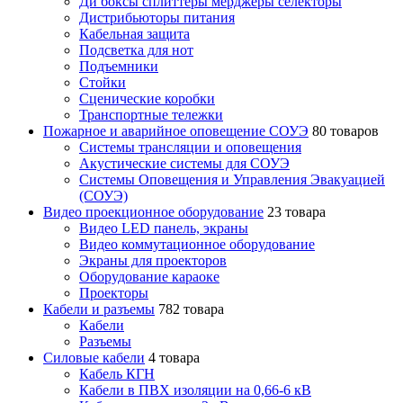
Ди боксы сплиттеры мерджеры селекторы
Дистрибьюторы питания
Кабельная защита
Подсветка для нот
Подъемники
Стойки
Сценические коробки
Транспортные тележки
Пожарное и аварийное оповещение СОУЭ
80 товаров
Cистемы трансляции и оповещения
Акустические системы для СОУЭ
Системы Оповещения и Управления Эвакуацией
(СОУЭ)
Видео проекционное оборудование
23 товара
Видео LED панель, экраны
Видео коммутационное оборудование
Экраны для проекторов
Оборудование караоке
Проекторы
Кабели и разъемы
782 товара
Кабели
Разъемы
Силовые кабели
4 товара
Кабель КГН
Кабели в ПВХ изоляции на 0,66-6 кВ