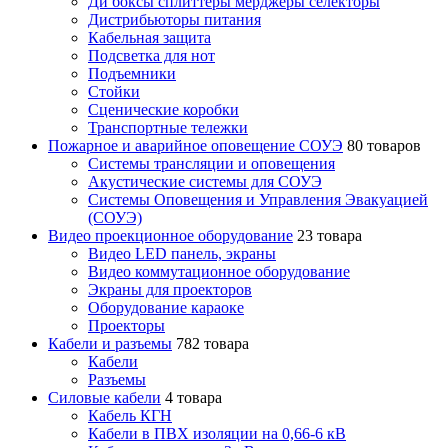
Ди боксы сплиттеры мерджеры селекторы
Дистрибьюторы питания
Кабельная защита
Подсветка для нот
Подъемники
Стойки
Сценические коробки
Транспортные тележки
Пожарное и аварийное оповещение СОУЭ
80 товаров
Cистемы трансляции и оповещения
Акустические системы для СОУЭ
Системы Оповещения и Управления Эвакуацией
(СОУЭ)
Видео проекционное оборудование
23 товара
Видео LED панель, экраны
Видео коммутационное оборудование
Экраны для проекторов
Оборудование караоке
Проекторы
Кабели и разъемы
782 товара
Кабели
Разъемы
Силовые кабели
4 товара
Кабель КГН
Кабели в ПВХ изоляции на 0,66-6 кВ