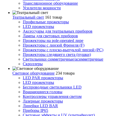
Трансляционное оборудование
Усилители мощности
Театральный свет
161 товар
Профильные прожекторы
LED прожекторы
Аксессуары для театральных приборов
Лампы для световых приборов
Прожекторы на pole-operated лире
Прожекторы с линзой Френеля (F)
Прожекторы с плоско-выпуклой линзой (PC)
Прожекторы следящего света (пушки)
Светильники симметричные/асимметричные
Скроллеры
Световое оборудование
234 товара
LED PAR прожекторы
LED прожекторы
Беспроводные светильники LED
Вращающиеся головы
Контроллеры управления светом
Лазерные прожекторы
Линейки LED BAR
Приборы IP65
Световые эффекты и UV (ультрафиолет)