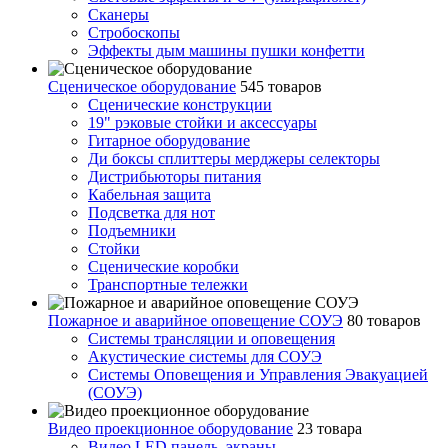
Сканеры
Стробоскопы
Эффекты дым машины пушки конфетти
Сценическое оборудование
545 товаров
Сценические конструкции
19" рэковые стойки и аксесcуары
Гитарное оборудование
Ди боксы сплиттеры мерджеры селекторы
Дистрибьюторы питания
Кабельная защита
Подсветка для нот
Подъемники
Стойки
Сценические коробки
Транспортные тележки
Пожарное и аварийное оповещение СОУЭ
80 товаров
Cистемы трансляции и оповещения
Акустические системы для СОУЭ
Системы Оповещения и Управления Эвакуацией
(СОУЭ)
Видео проекционное оборудование
23 товара
Видео LED панель, экраны