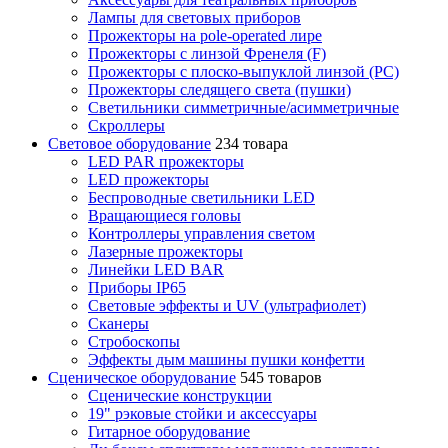
Лампы для световых приборов
Прожекторы на pole-operated лире
Прожекторы с линзой Френеля (F)
Прожекторы с плоско-выпуклой линзой (PC)
Прожекторы следящего света (пушки)
Светильники симметричные/асимметричные
Скроллеры
Световое оборудование
234 товара
LED PAR прожекторы
LED прожекторы
Беспроводные светильники LED
Вращающиеся головы
Контроллеры управления светом
Лазерные прожекторы
Линейки LED BAR
Приборы IP65
Световые эффекты и UV (ультрафиолет)
Сканеры
Стробоскопы
Эффекты дым машины пушки конфетти
Сценическое оборудование
545 товаров
Сценические конструкции
19" рэковые стойки и аксесcуары
Гитарное оборудование