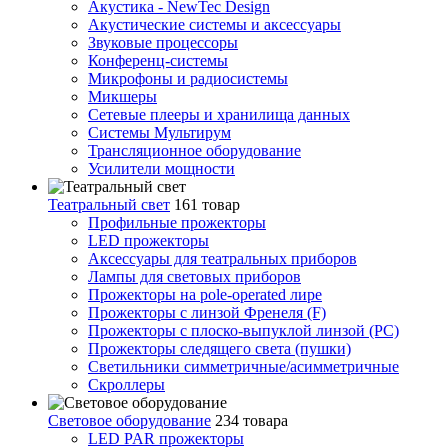
Акустика - NewTec Design
Акустические системы и аксессуары
Звуковые процессоры
Конференц-системы
Микрофоны и радиосистемы
Микшеры
Сетевые плееры и хранилища данных
Системы Мультирум
Трансляционное оборудование
Усилители мощности
Театральный свет
161 товар
Профильные прожекторы
LED прожекторы
Аксессуары для театральных приборов
Лампы для световых приборов
Прожекторы на pole-operated лире
Прожекторы с линзой Френеля (F)
Прожекторы с плоско-выпуклой линзой (PC)
Прожекторы следящего света (пушки)
Светильники симметричные/асимметричные
Скроллеры
Световое оборудование
234 товара
LED PAR прожекторы