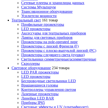
Сетевые плееры и хранилища данных
Системы Мультирум
Трансляционное оборудование
Усилители мощности
Театральный свет
161 товар
Профильные прожекторы
LED прожекторы
Аксессуары для театральных приборов
Лампы для световых приборов
Прожекторы на pole-operated лире
Прожекторы с линзой Френеля (F)
Прожекторы с плоско-выпуклой линзой (PC)
Прожекторы следящего света (пушки)
Светильники симметричные/асимметричные
Скроллеры
Световое оборудование
234 товара
LED PAR прожекторы
LED прожекторы
Беспроводные светильники LED
Вращающиеся головы
Контроллеры управления светом
Лазерные прожекторы
Линейки LED BAR
Приборы IP65
Световые эффекты и UV (ультрафиолет)