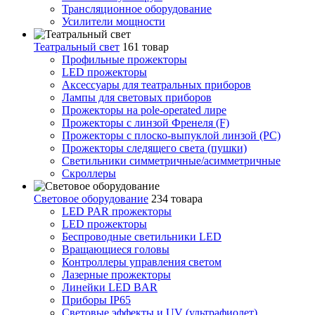
Трансляционное оборудование
Усилители мощности
Театральный свет
161 товар
Профильные прожекторы
LED прожекторы
Аксессуары для театральных приборов
Лампы для световых приборов
Прожекторы на pole-operated лире
Прожекторы с линзой Френеля (F)
Прожекторы с плоско-выпуклой линзой (PC)
Прожекторы следящего света (пушки)
Светильники симметричные/асимметричные
Скроллеры
Световое оборудование
234 товара
LED PAR прожекторы
LED прожекторы
Беспроводные светильники LED
Вращающиеся головы
Контроллеры управления светом
Лазерные прожекторы
Линейки LED BAR
Приборы IP65
Световые эффекты и UV (ультрафиолет)