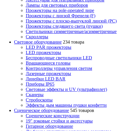
Лампы для световых приборов
Прожекторы на pole-operated лире
Прожекторы с линзой Френеля (F)
Прожекторы с плоско-выпуклой линзой (PC)
Прожекторы следящего света (пушки)
Светильники симметричные/асимметричные
Скроллеры
Световое оборудование
234 товара
LED PAR прожекторы
LED прожекторы
Беспроводные светильники LED
Вращающиеся головы
Контроллеры управления светом
Лазерные прожекторы
Линейки LED BAR
Приборы IP65
Световые эффекты и UV (ультрафиолет)
Сканеры
Стробоскопы
Эффекты дым машины пушки конфетти
Сценическое оборудование
545 товаров
Сценические конструкции
19" рэковые стойки и аксесcуары
Гитарное оборудование