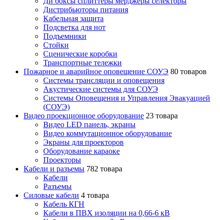
Ди боксы сплиттеры мерджеры селекторы
Дистрибьюторы питания
Кабельная защита
Подсветка для нот
Подъемники
Стойки
Сценические коробки
Транспортные тележки
Пожарное и аварийное оповещение СОУЭ
80 товаров
Cистемы трансляции и оповещения
Акустические системы для СОУЭ
Системы Оповещения и Управления Эвакуацией
(СОУЭ)
Видео проекционное оборудование
23 товара
Видео LED панель, экраны
Видео коммутационное оборудование
Экраны для проекторов
Оборудование караоке
Проекторы
Кабели и разъемы
782 товара
Кабели
Разъемы
Силовые кабели
4 товара
Кабель КГН
Кабели в ПВХ изоляции на 0,66-6 кВ