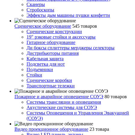
Сканеры
Стробоскопы
Эффекты дым машины пушки конфетти
Сценическое оборудование
545 товаров
Сценические конструкции
19" рэковые стойки и аксесcуары
Гитарное оборудование
Ди боксы сплиттеры мерджеры селекторы
Дистрибьюторы питания
Кабельная защита
Подсветка для нот
Подъемники
Стойки
Сценические коробки
Транспортные тележки
Пожарное и аварийное оповещение СОУЭ
80 товаров
Cистемы трансляции и оповещения
Акустические системы для СОУЭ
Системы Оповещения и Управления Эвакуацией
(СОУЭ)
Видео проекционное оборудование
23 товара
Видео LED панель, экраны