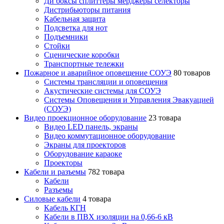
Ди боксы сплиттеры мерджеры селекторы
Дистрибьюторы питания
Кабельная защита
Подсветка для нот
Подъемники
Стойки
Сценические коробки
Транспортные тележки
Пожарное и аварийное оповещение СОУЭ
80 товаров
Cистемы трансляции и оповещения
Акустические системы для СОУЭ
Системы Оповещения и Управления Эвакуацией
(СОУЭ)
Видео проекционное оборудование
23 товара
Видео LED панель, экраны
Видео коммутационное оборудование
Экраны для проекторов
Оборудование караоке
Проекторы
Кабели и разъемы
782 товара
Кабели
Разъемы
Силовые кабели
4 товара
Кабель КГН
Кабели в ПВХ изоляции на 0,66-6 кВ