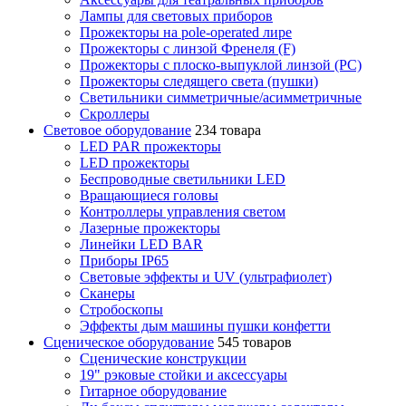
Лампы для световых приборов
Прожекторы на pole-operated лире
Прожекторы с линзой Френеля (F)
Прожекторы с плоско-выпуклой линзой (PC)
Прожекторы следящего света (пушки)
Светильники симметричные/асимметричные
Скроллеры
Световое оборудование
234 товара
LED PAR прожекторы
LED прожекторы
Беспроводные светильники LED
Вращающиеся головы
Контроллеры управления светом
Лазерные прожекторы
Линейки LED BAR
Приборы IP65
Световые эффекты и UV (ультрафиолет)
Сканеры
Стробоскопы
Эффекты дым машины пушки конфетти
Сценическое оборудование
545 товаров
Сценические конструкции
19" рэковые стойки и аксесcуары
Гитарное оборудование