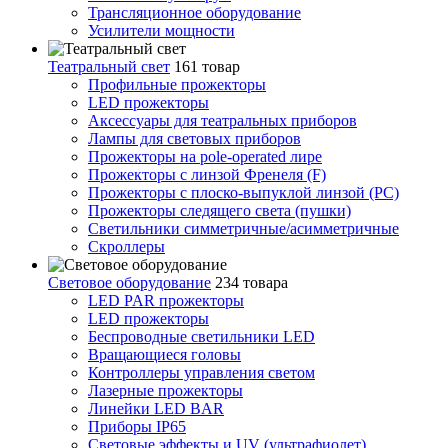
Трансляционное оборудование
Усилители мощности
Театральный свет
161 товар
Профильные прожекторы
LED прожекторы
Аксессуары для театральных приборов
Лампы для световых приборов
Прожекторы на pole-operated лире
Прожекторы с линзой Френеля (F)
Прожекторы с плоско-выпуклой линзой (PC)
Прожекторы следящего света (пушки)
Светильники симметричные/асимметричные
Скроллеры
Световое оборудование
234 товара
LED PAR прожекторы
LED прожекторы
Беспроводные светильники LED
Вращающиеся головы
Контроллеры управления светом
Лазерные прожекторы
Линейки LED BAR
Приборы IP65
Световые эффекты и UV (ультрафиолет)