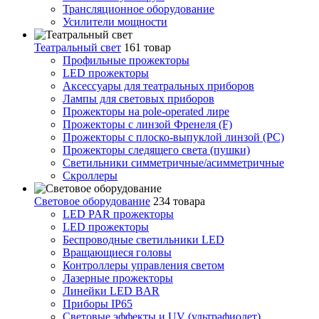
Трансляционное оборудование
Усилители мощности
Театральный свет
161 товар
Профильные прожекторы
LED прожекторы
Аксессуары для театральных приборов
Лампы для световых приборов
Прожекторы на pole-operated лире
Прожекторы с линзой Френеля (F)
Прожекторы с плоско-выпуклой линзой (PC)
Прожекторы следящего света (пушки)
Светильники симметричные/асимметричные
Скроллеры
Световое оборудование
234 товара
LED PAR прожекторы
LED прожекторы
Беспроводные светильники LED
Вращающиеся головы
Контроллеры управления светом
Лазерные прожекторы
Линейки LED BAR
Приборы IP65
Световые эффекты и UV (ультрафиолет)