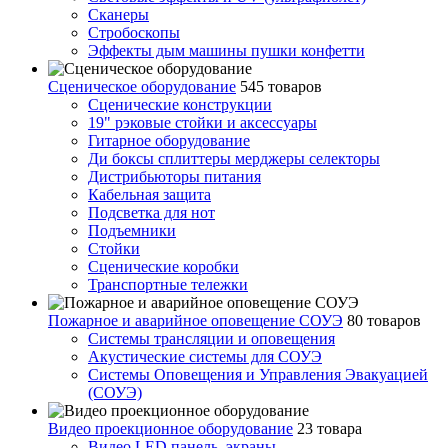
Сканеры
Стробоскопы
Эффекты дым машины пушки конфетти
Сценическое оборудование
545 товаров
Сценические конструкции
19" рэковые стойки и аксесcуары
Гитарное оборудование
Ди боксы сплиттеры мерджеры селекторы
Дистрибьюторы питания
Кабельная защита
Подсветка для нот
Подъемники
Стойки
Сценические коробки
Транспортные тележки
Пожарное и аварийное оповещение СОУЭ
80 товаров
Cистемы трансляции и оповещения
Акустические системы для СОУЭ
Системы Оповещения и Управления Эвакуацией
(СОУЭ)
Видео проекционное оборудование
23 товара
Видео LED панель, экраны