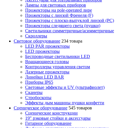
Лампы для световых приборов
Прожекторы на pole-operated лире
Прожекторы с линзой Френеля (F)
Прожекторы с плоско-выпуклой линзой (PC)
Прожекторы следящего света (пушки)
Светильники симметричные/асимметричные
Скроллеры
Световое оборудование
234 товара
LED PAR прожекторы
LED прожекторы
Беспроводные светильники LED
Вращающиеся головы
Контроллеры управления светом
Лазерные прожекторы
Линейки LED BAR
Приборы IP65
Световые эффекты и UV (ультрафиолет)
Сканеры
Стробоскопы
Эффекты дым машины пушки конфетти
Сценическое оборудование
545 товаров
Сценические конструкции
19" рэковые стойки и аксесcуары
Гитарное оборудование