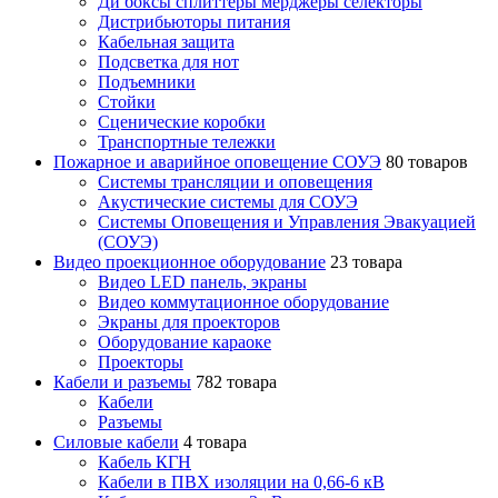
Ди боксы сплиттеры мерджеры селекторы
Дистрибьюторы питания
Кабельная защита
Подсветка для нот
Подъемники
Стойки
Сценические коробки
Транспортные тележки
Пожарное и аварийное оповещение СОУЭ
80 товаров
Cистемы трансляции и оповещения
Акустические системы для СОУЭ
Системы Оповещения и Управления Эвакуацией
(СОУЭ)
Видео проекционное оборудование
23 товара
Видео LED панель, экраны
Видео коммутационное оборудование
Экраны для проекторов
Оборудование караоке
Проекторы
Кабели и разъемы
782 товара
Кабели
Разъемы
Силовые кабели
4 товара
Кабель КГН
Кабели в ПВХ изоляции на 0,66-6 кВ