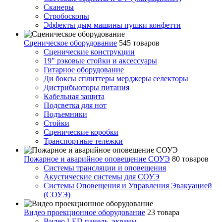
Сканеры
Стробоскопы
Эффекты дым машины пушки конфетти
Сценическое оборудование
545 товаров
Сценические конструкции
19" рэковые стойки и аксесcуары
Гитарное оборудование
Ди боксы сплиттеры мерджеры селекторы
Дистрибьюторы питания
Кабельная защита
Подсветка для нот
Подъемники
Стойки
Сценические коробки
Транспортные тележки
Пожарное и аварийное оповещение СОУЭ
80 товаров
Cистемы трансляции и оповещения
Акустические системы для СОУЭ
Системы Оповещения и Управления Эвакуацией
(СОУЭ)
Видео проекционное оборудование
23 товара
Видео LED панель, экраны