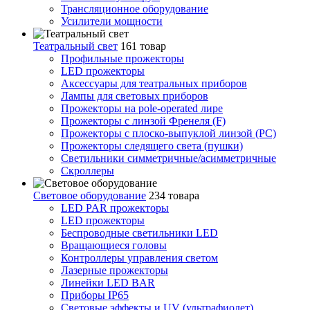
Трансляционное оборудование
Усилители мощности
Театральный свет
161 товар
Профильные прожекторы
LED прожекторы
Аксессуары для театральных приборов
Лампы для световых приборов
Прожекторы на pole-operated лире
Прожекторы с линзой Френеля (F)
Прожекторы с плоско-выпуклой линзой (PC)
Прожекторы следящего света (пушки)
Светильники симметричные/асимметричные
Скроллеры
Световое оборудование
234 товара
LED PAR прожекторы
LED прожекторы
Беспроводные светильники LED
Вращающиеся головы
Контроллеры управления светом
Лазерные прожекторы
Линейки LED BAR
Приборы IP65
Световые эффекты и UV (ультрафиолет)