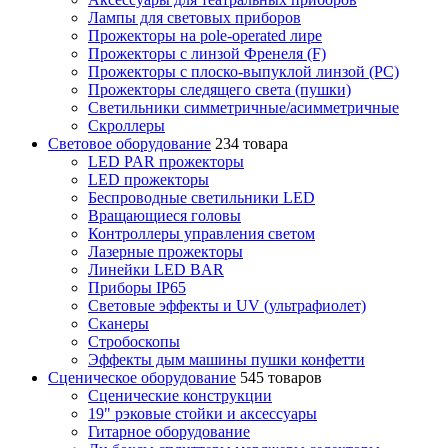
Лампы для световых приборов
Прожекторы на pole-operated лире
Прожекторы с линзой Френеля (F)
Прожекторы с плоско-выпуклой линзой (PC)
Прожекторы следящего света (пушки)
Светильники симметричные/асимметричные
Скроллеры
Световое оборудование
234 товара
LED PAR прожекторы
LED прожекторы
Беспроводные светильники LED
Вращающиеся головы
Контроллеры управления светом
Лазерные прожекторы
Линейки LED BAR
Приборы IP65
Световые эффекты и UV (ультрафиолет)
Сканеры
Стробоскопы
Эффекты дым машины пушки конфетти
Сценическое оборудование
545 товаров
Сценические конструкции
19" рэковые стойки и аксесcуары
Гитарное оборудование