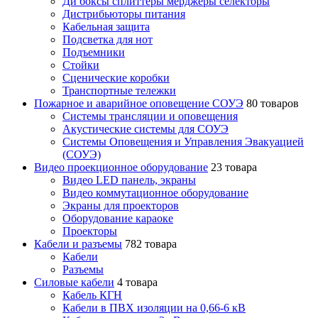
Ди боксы сплиттеры мерджеры селекторы
Дистрибьюторы питания
Кабельная защита
Подсветка для нот
Подъемники
Стойки
Сценические коробки
Транспортные тележки
Пожарное и аварийное оповещение СОУЭ
80 товаров
Cистемы трансляции и оповещения
Акустические системы для СОУЭ
Системы Оповещения и Управления Эвакуацией
(СОУЭ)
Видео проекционное оборудование
23 товара
Видео LED панель, экраны
Видео коммутационное оборудование
Экраны для проекторов
Оборудование караоке
Проекторы
Кабели и разъемы
782 товара
Кабели
Разъемы
Силовые кабели
4 товара
Кабель КГН
Кабели в ПВХ изоляции на 0,66-6 кВ