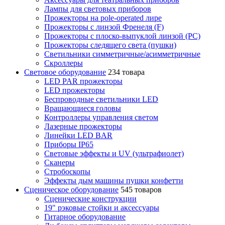
Лампы для световых приборов
Прожекторы на pole-operated лире
Прожекторы с линзой Френеля (F)
Прожекторы с плоско-выпуклой линзой (PC)
Прожекторы следящего света (пушки)
Светильники симметричные/асимметричные
Скроллеры
Световое оборудование
234 товара
LED PAR прожекторы
LED прожекторы
Беспроводные светильники LED
Вращающиеся головы
Контроллеры управления светом
Лазерные прожекторы
Линейки LED BAR
Приборы IP65
Световые эффекты и UV (ультрафиолет)
Сканеры
Стробоскопы
Эффекты дым машины пушки конфетти
Сценическое оборудование
545 товаров
Сценические конструкции
19" рэковые стойки и аксесcуары
Гитарное оборудование