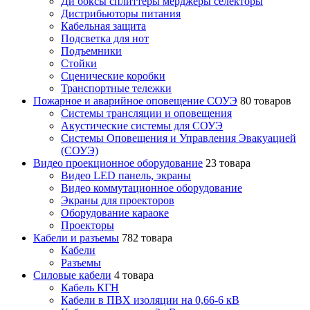
Ди боксы сплиттеры мерджеры селекторы
Дистрибьюторы питания
Кабельная защита
Подсветка для нот
Подъемники
Стойки
Сценические коробки
Транспортные тележки
Пожарное и аварийное оповещение СОУЭ
80 товаров
Cистемы трансляции и оповещения
Акустические системы для СОУЭ
Системы Оповещения и Управления Эвакуацией
(СОУЭ)
Видео проекционное оборудование
23 товара
Видео LED панель, экраны
Видео коммутационное оборудование
Экраны для проекторов
Оборудование караоке
Проекторы
Кабели и разъемы
782 товара
Кабели
Разъемы
Силовые кабели
4 товара
Кабель КГН
Кабели в ПВХ изоляции на 0,66-6 кВ