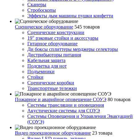
Сканеры
Стробоскопы
Эффекты дым машины пушки конфетти
Сценическое оборудование
545 товаров
Сценические конструкции
19" рэковые стойки и аксесcуары
Гитарное оборудование
Ди боксы сплиттеры мерджеры селекторы
Дистрибьюторы питания
Кабельная защита
Подсветка для нот
Подъемники
Стойки
Сценические коробки
Транспортные тележки
Пожарное и аварийное оповещение СОУЭ
80 товаров
Cистемы трансляции и оповещения
Акустические системы для СОУЭ
Системы Оповещения и Управления Эвакуацией
(СОУЭ)
Видео проекционное оборудование
23 товара
Видео LED панель, экраны