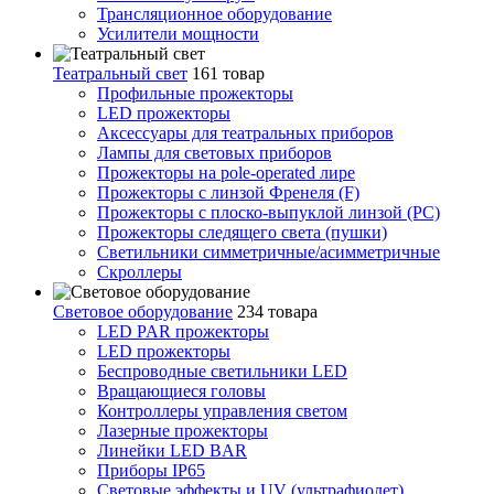
Трансляционное оборудование
Усилители мощности
Театральный свет
161 товар
Профильные прожекторы
LED прожекторы
Аксессуары для театральных приборов
Лампы для световых приборов
Прожекторы на pole-operated лире
Прожекторы с линзой Френеля (F)
Прожекторы с плоско-выпуклой линзой (PC)
Прожекторы следящего света (пушки)
Светильники симметричные/асимметричные
Скроллеры
Световое оборудование
234 товара
LED PAR прожекторы
LED прожекторы
Беспроводные светильники LED
Вращающиеся головы
Контроллеры управления светом
Лазерные прожекторы
Линейки LED BAR
Приборы IP65
Световые эффекты и UV (ультрафиолет)